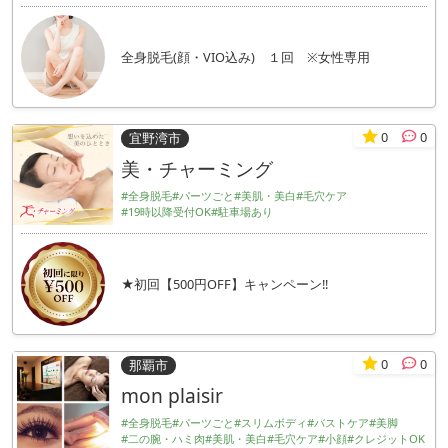
全身脱毛(顔・VIO込み) １回 ※女性専用
0
0
宜野湾市
美・チャーミング
#全身脱毛
#パーツごと
#美肌・美白
#毛穴ケア
#19時以降受付OK
#駐車場あり
★初回【500円OFF】キャンペーン!!
0
0
那覇市
mon plaisir
#全身脱毛
#パーツごと
#スリムボディ
#バストケア
#美脚
#二の腕・ハミ肉
#美肌・美白
#毛穴ケア
#小顔
#クレジットOK