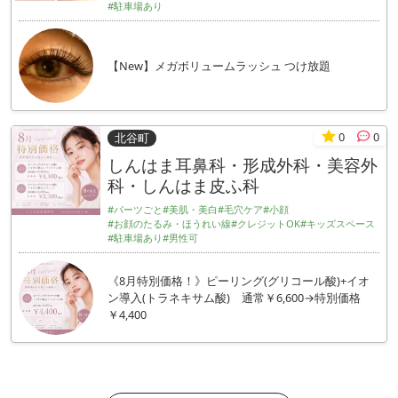
#駐車場あり
【New】メガボリュームラッシュ つけ放題
0
0
北谷町
しんはま耳鼻科・形成外科・美容外
科・しんはま皮ふ科
#パーツごと
#美肌・美白
#毛穴ケア
#小顔
#お顔のたるみ・ほうれい線
#クレジットOK
#キッズスペース
#駐車場あり
#男性可
《8月特別価格！》ピーリング(グリコール酸)+イオ
ン導入(トラネキサム酸) 通常￥6,600→特別価格
￥4,400