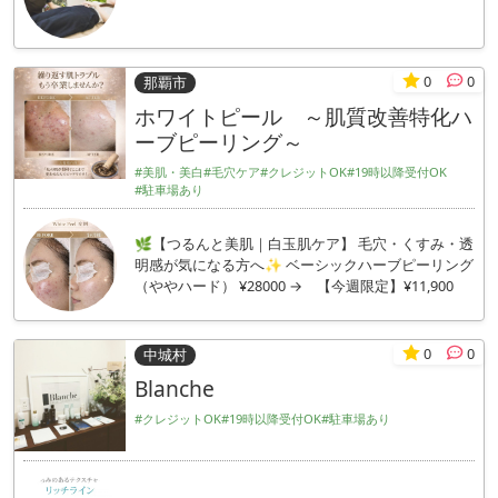
0
0
那覇市
ホワイトピール ～肌質改善特化ハ
ーブピーリング～
#美肌・美白
#毛穴ケア
#クレジットOK
#19時以降受付OK
#駐車場あり
🌿【つるんと美肌｜白玉肌ケア】 毛穴・くすみ・透
明感が気になる方へ✨ ベーシックハーブピーリング
（ややハード） ¥28000 → 【今週限定】¥11,900
0
0
中城村
Blanche
#クレジットOK
#19時以降受付OK
#駐車場あり