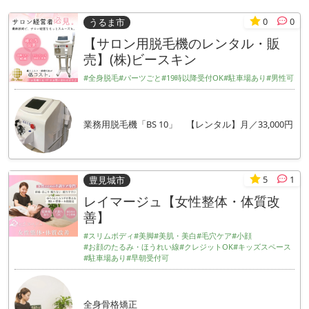
0
0
うるま市
【サロン用脱毛機のレンタル・販
売】(株)ビースキン
#全身脱毛
#パーツごと
#19時以降受付OK
#駐車場あり
#男性可
業務用脱毛機「BS 10」 【レンタル】月／33,000円
5
1
豊見城市
レイマージュ【女性整体・体質改
善】
#スリムボディ
#美脚
#美肌・美白
#毛穴ケア
#小顔
#お顔のたるみ・ほうれい線
#クレジットOK
#キッズスペース
#駐車場あり
#早朝受付可
全身骨格矯正