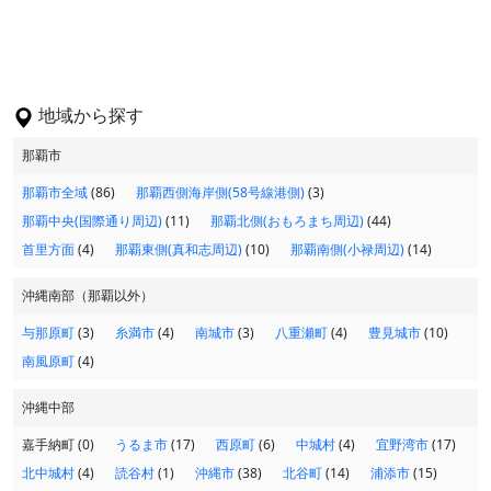
地域から探す
那覇市
那覇市全域
(86)
那覇西側海岸側(58号線港側)
(3)
那覇中央(国際通り周辺)
(11)
那覇北側(おもろまち周辺)
(44)
首里方面
(4)
那覇東側(真和志周辺)
(10)
那覇南側(小禄周辺)
(14)
沖縄南部（那覇以外）
与那原町
(3)
糸満市
(4)
南城市
(3)
八重瀬町
(4)
豊見城市
(10)
南風原町
(4)
沖縄中部
嘉手納町 (0)
うるま市
(17)
西原町
(6)
中城村
(4)
宜野湾市
(17)
北中城村
(4)
読谷村
(1)
沖縄市
(38)
北谷町
(14)
浦添市
(15)