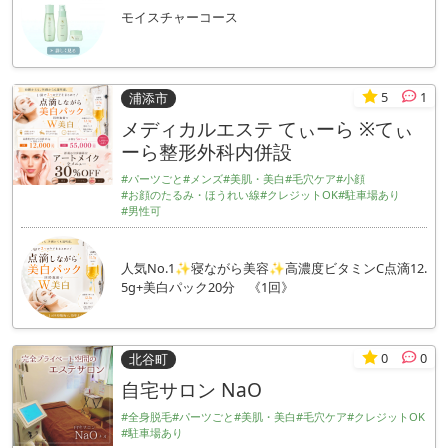
モイスチャーコース
5
1
浦添市
メディカルエステ てぃーら ※てぃ
ーら整形外科内併設
#パーツごと
#メンズ
#美肌・美白
#毛穴ケア
#小顔
#お顔のたるみ・ほうれい線
#クレジットOK
#駐車場あり
#男性可
人気No.1✨寝ながら美容✨高濃度ビタミンC点滴12.
5g+美白パック20分 《1回》
0
0
北谷町
自宅サロン NaO
#全身脱毛
#パーツごと
#美肌・美白
#毛穴ケア
#クレジットOK
#駐車場あり