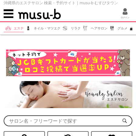
沖縄県のエステサロン 検索・予約サイト | musu-b むすびタウン
ログイン
エステ
ネイル・マツエク
リラク
ヘアサロン
グルメ