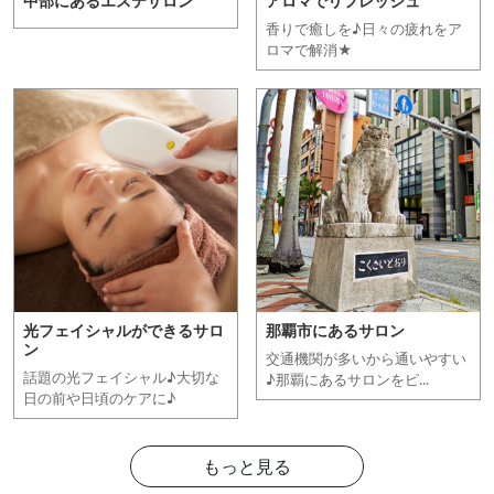
中部にあるエステサロン
アロマでリフレッシュ
香りで癒しを♪日々の疲れをア
ロマで解消★
光フェイシャルができるサロ
那覇市にあるサロン
ン
交通機関が多いから通いやすい
話題の光フェイシャル♪大切な
♪那覇にあるサロンをピ...
日の前や日頃のケアに♪
もっと見る