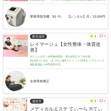
業務用脱毛機「BS 10」 【レンタル】月／33,000円
5
1
豊見城市
レイマージュ【女性整体・体質改
善】
#スリムボディ
#美脚
#美肌・美白
#毛穴ケア
#小顔
#お顔のたるみ・ほうれい線
#クレジットOK
#キッズスペース
#駐車場あり
#早朝受付可
全身骨格矯正
5
1
浦添市
メディカルエステ てぃーら ※てぃ