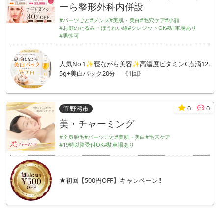
ーら整形外科内併設
#パーツごと
#メンズ
#美肌・美白
#毛穴ケア
#小顔
#お顔のたるみ・ほうれい線
#クレジットOK
#駐車場あり
#男性可
人気No.1✨寝ながら美容✨高濃度ビタミンC点滴12.
5g+美白パック20分 《1回》
0
0
宜野湾市
美・チャーミング
#全身脱毛
#パーツごと
#美肌・美白
#毛穴ケア
#19時以降受付OK
#駐車場あり
★初回【500円OFF】キャンペーン!!