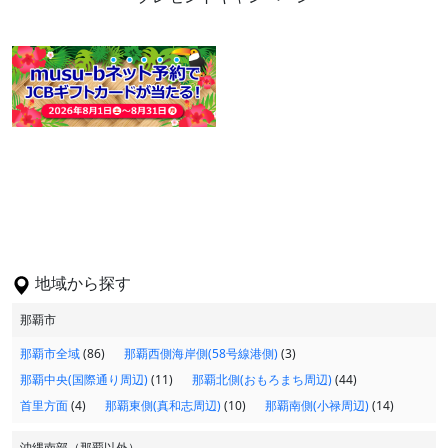
地域から探す
那覇市
那覇市全域
(86)
那覇西側海岸側(58号線港側)
(3)
那覇中央(国際通り周辺)
(11)
那覇北側(おもろまち周辺)
(44)
首里方面
(4)
那覇東側(真和志周辺)
(10)
那覇南側(小禄周辺)
(14)
沖縄南部（那覇以外）