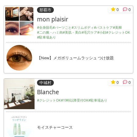
0
0
那覇市
mon plaisir
#全身脱毛
#パーツごと
#スリムボディ
#バストケア
#美脚
#二の腕・ハミ肉
#美肌・美白
#毛穴ケア
#小顔
#クレジットOK
#駐車場あり
【New】メガボリュームラッシュ つけ放題
0
0
中城村
Blanche
#クレジットOK
#19時以降受付OK
#駐車場あり
モイスチャーコース