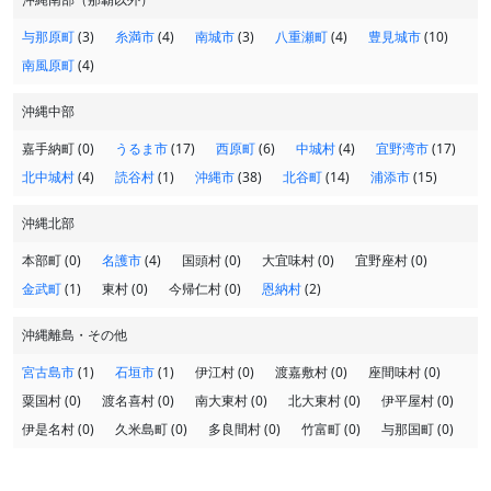
与那原町
(3)
糸満市
(4)
南城市
(3)
八重瀬町
(4)
豊見城市
(10)
南風原町
(4)
沖縄中部
嘉手納町 (0)
うるま市
(17)
西原町
(6)
中城村
(4)
宜野湾市
(17)
北中城村
(4)
読谷村
(1)
沖縄市
(38)
北谷町
(14)
浦添市
(15)
沖縄北部
本部町 (0)
名護市
(4)
国頭村 (0)
大宜味村 (0)
宜野座村 (0)
金武町
(1)
東村 (0)
今帰仁村 (0)
恩納村
(2)
沖縄離島・その他
宮古島市
(1)
石垣市
(1)
伊江村 (0)
渡嘉敷村 (0)
座間味村 (0)
粟国村 (0)
渡名喜村 (0)
南大東村 (0)
北大東村 (0)
伊平屋村 (0)
伊是名村 (0)
久米島町 (0)
多良間村 (0)
竹富町 (0)
与那国町 (0)