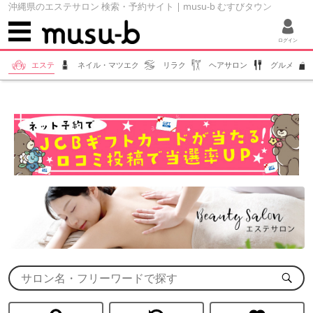
沖縄県のエステサロン 検索・予約サイト | musu-b むすびタウン
ログイン
エステ
ネイル・マツエク
リラク
ヘアサロン
グルメ