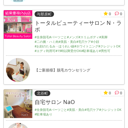
0
0
与那原町
トータルビューティーサロン N・ラ
ボ
#全身脱毛
#パーツごと
#メンズ
#スリムボディ
#美脚
#二の腕・ハミ肉
#美肌・美白
#毛穴ケア
#小顔
#お顔のたるみ・ほうれい線
#ホワイトニング
#クレジットOK
#エディ利用可
#19時以降受付OK
#駐車場あり
#男性可
【ご新規様】脱毛カウンセリング
0
0
北谷町
自宅サロン NaO
#全身脱毛
#パーツごと
#美肌・美白
#毛穴ケア
#クレジットOK
#駐車場あり