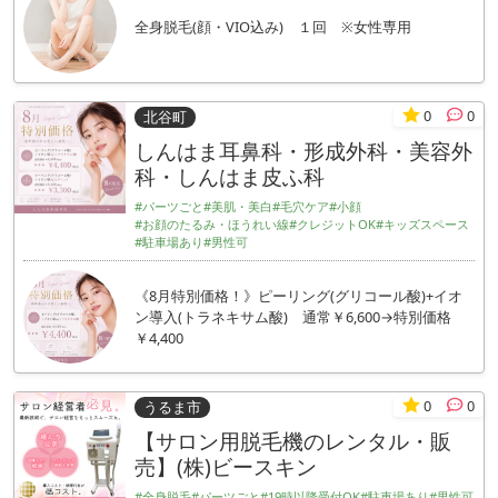
全身脱毛(顔・VIO込み) １回 ※女性専用
0
0
北谷町
しんはま耳鼻科・形成外科・美容外
科・しんはま皮ふ科
#パーツごと
#美肌・美白
#毛穴ケア
#小顔
#お顔のたるみ・ほうれい線
#クレジットOK
#キッズスペース
#駐車場あり
#男性可
《8月特別価格！》ピーリング(グリコール酸)+イオ
ン導入(トラネキサム酸) 通常￥6,600→特別価格
￥4,400
0
0
うるま市
【サロン用脱毛機のレンタル・販
売】(株)ビースキン
#全身脱毛
#パーツごと
#19時以降受付OK
#駐車場あり
#男性可