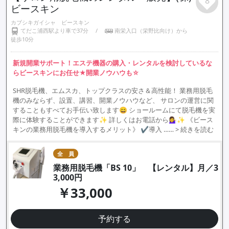
8
ビースキン
カブシキガイシャ ビースキン
てだこ浦西駅より車で37分
/
南栄入口（栄野比向け）から
徒歩10分
新規開業サポート！エステ機器の購入・レンタルを検討しているな
らビースキンにお任せ★開業ノウハウも☆
SHR脱毛機、エムスカ、トップクラスの安さ＆高性能！ 業務用脱毛
機のみならず、設置、講習、開業ノウハウなど、 サロンの運営に関
することもすべてお手伝い致します😄 ショールームにて脱毛機を実
際に体験することができます✨ 詳しくはお電話から💁‍♀️✨ 《ビース
キンの業務用脱毛機を導入するメリット》 ✔導入 ……
> 続きを読む
全 員
業務用脱毛機「BS 10」 【レンタル】月／3
3,000円
￥33,000
予約する