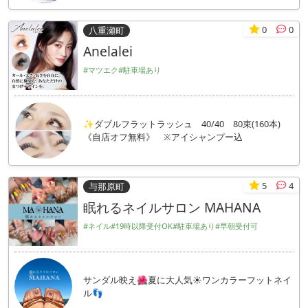
0
0
八重瀬町
Anelalei
#マツエク
#駐車場あり
✨ダブルフラットラッシュ 40/40 80束(160本)
《自店オフ無料》 ※アイシャンプー込
5
4
与那原町
眠れるネイルサロン MAHANA
#ネイル
#19時以降受付OK
#駐車場あり
#早朝受付可
サンダル映え🌺夏に大人気☀️ワンカラーフットネイ
ル👣