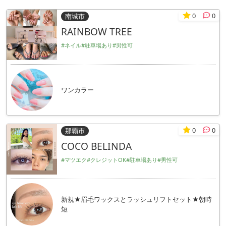
0
0
南城市
RAINBOW TREE
#ネイル
#駐車場あり
#男性可
ワンカラー
0
0
那覇市
COCO BELINDA
#マツエク
#クレジットOK
#駐車場あり
#男性可
新規★眉毛ワックスとラッシュリフトセット★朝時
短