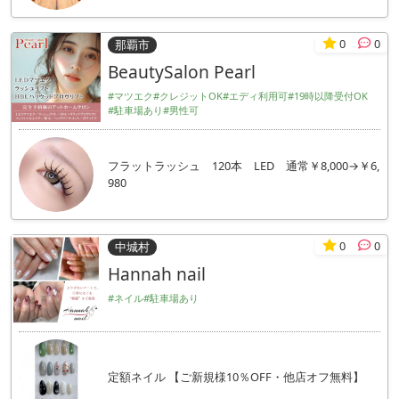
0
0
那覇市
BeautySalon Pearl
#マツエク
#クレジットOK
#エディ利用可
#19時以降受付OK
#駐車場あり
#男性可
フラットラッシュ 120本 LED 通常￥8,000→￥6,
980
0
0
中城村
Hannah nail
#ネイル
#駐車場あり
定額ネイル 【ご新規様10％OFF・他店オフ無料】