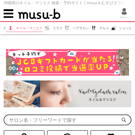
沖縄県のネイル・マツエク 検索・予約サイト | musu-b むすびタウン
ログイン
ステ
ネイル・マツエク
リラク
ヘアサロン
グルメ
ショッピ