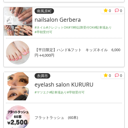
0
0
南風原町
nailsalon Gerbera
#ネイル
#クレジットOK
#19時以降受付OK
#駐車場あり
#早朝受付可
【平日限定】ハンド&フット キッズネイル 6,000
円→4,000円
0
0
糸満市
eyelash salon KURURU
#マツエク
#駐車場あり
#早朝受付可
フラットラッシュ (60本)