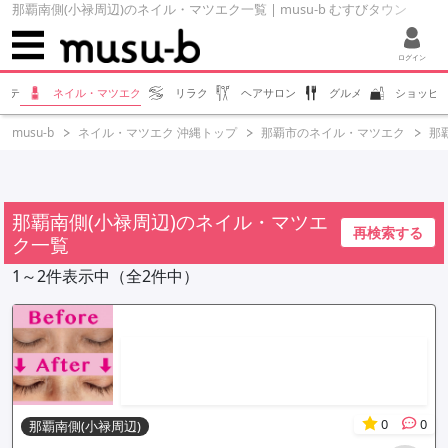
那覇南側(小禄周辺)のネイル・マツエク一覧 | musu-b むすびタウン
ログイン
ステ
ネイル・マツエク
リラク
ヘアサロン
グルメ
ショッピ
musu-b
ネイル・マツエク 沖縄トップ
那覇市のネイル・マツエク
那
那覇南側(小禄周辺)のネイル・マツエ
再検索する
ク一覧
1～2件表示中（全2件中）
0
0
那覇南側(小禄周辺)