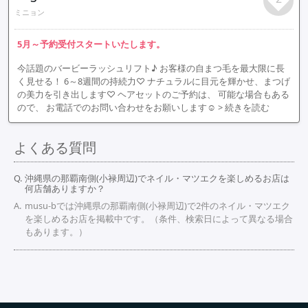
ミニョン
5月～予約受付スタートいたします。
今話題のバービーラッシュリフト♪ お客様の自まつ毛を最大限に長
く見せる！ 6～8週間の持続力♡ ナチュラルに目元を輝かせ、まつげ
の美力を引き出します♡ ヘアセットのご予約は、 可能な場合もある
ので、 お電話でのお問い合わせをお願いします☺️
> 続きを読む
よくある質問
沖縄県の那覇南側(小禄周辺)でネイル・マツエクを楽しめるお店は
何店舗ありますか？
musu-bでは沖縄県の那覇南側(小禄周辺)で2件のネイル・マツエク
を楽しめるお店を掲載中です。（条件、検索日によって異なる場合
もあります。）