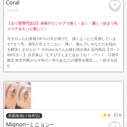
Coral
4
コーラル
【まつ育専門店◎】本格サロンケアで長く・太く・濃く！自まつ毛
メイクをもっと楽しく♫
当サロンのお客様100％の方が伸びた、濃くなったと実感していま
す!! まつ毛・眉毛が生えてこない、薄い、痛んでいるなどのお悩み
を解決しませんか？ ◇musu-bさんお疲れ様企画♪ 店内商品【10～2
0%引き！】 合言葉は「むすびさんまた会おうね！（^^）/」 ◇易学
鑑定 姓名判断から今年の一年のあなたの運勢を鑑定 ……
> 続きを読
む
0
0
那覇南側(小禄周辺)
Mignon~ミニョン~
2