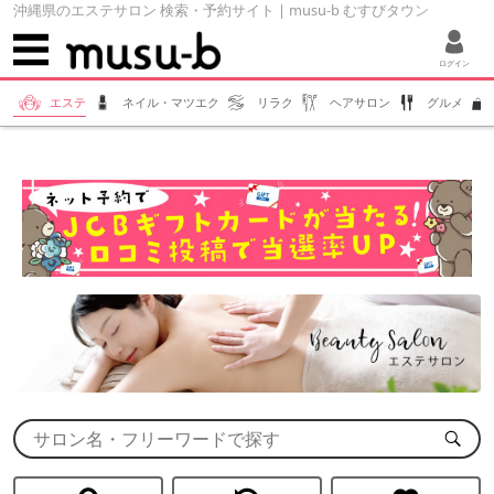
沖縄県のエステサロン 検索・予約サイト | musu-b むすびタウン
ログイン
エステ
ネイル・マツエク
リラク
ヘアサロン
グルメ