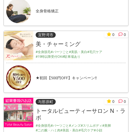
全身骨格矯正
0
0
宜野湾市
美・チャーミング
#全身脱毛
#パーツごと
#美肌・美白
#毛穴ケア
#19時以降受付OK
#駐車場あり
★初回【500円OFF】キャンペーン!!
0
0
与那原町
トータルビューティーサロン N・ラ
ボ
#全身脱毛
#パーツごと
#メンズ
#スリムボディ
#美脚
#二の腕・ハミ肉
#美肌・美白
#毛穴ケア
#小顔