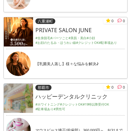
0
0
八重瀬町
PRIVATE SALON JUNE
#全身脱毛
#パーツごと
#美肌・美白
#小顔
#お顔のたるみ・ほうれい線
#クレジットOK
#駐車場あり
【乳菌美人蒸し】様々な悩みを解決♪
0
0
那覇市
ハッピーデンタルクリニック
#ホワイトニング
#クレジットOK
#19時以降受付OK
#駐車場あり
#男性可
マウスピース矯正(前歯部） 360,000円～ 8/31まで