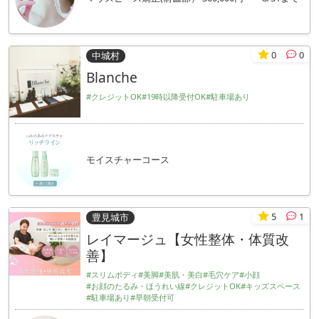
0
0
中城村
Blanche
#クレジットOK
#19時以降受付OK
#駐車場あり
モイスチャーコース
5
1
豊見城市
レイマージュ【女性整体・体質改
善】
#スリムボディ
#美脚
#美肌・美白
#毛穴ケア
#小顔
#お顔のたるみ・ほうれい線
#クレジットOK
#キッズスペース
#駐車場あり
#早朝受付可