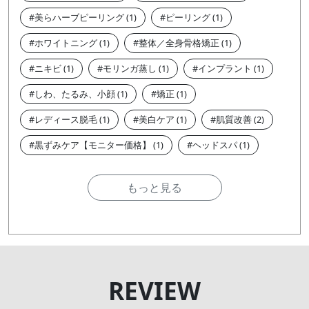
美らハーブピーリング
ピーリング
ホワイトニング
整体／全身骨格矯正
ニキビ
モリンガ蒸し
インプラント
しわ、たるみ、小顔
矯正
レディース脱毛
美白ケア
肌質改善
黒ずみケア【モニター価格】
ヘッドスパ
もっと見る
REVIEW