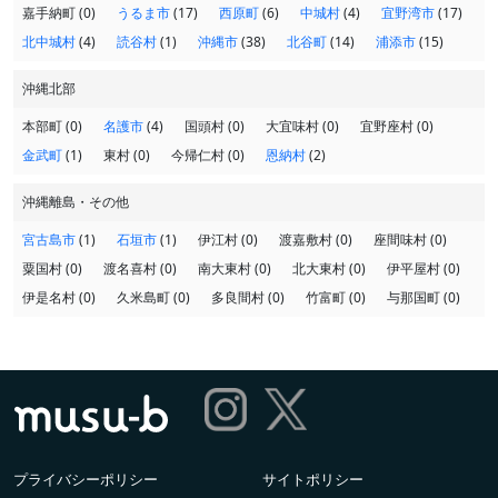
嘉手納町 (0)
うるま市
(17)
西原町
(6)
中城村
(4)
宜野湾市
(17)
北中城村
(4)
読谷村
(1)
沖縄市
(38)
北谷町
(14)
浦添市
(15)
沖縄北部
本部町 (0)
名護市
(4)
国頭村 (0)
大宜味村 (0)
宜野座村 (0)
金武町
(1)
東村 (0)
今帰仁村 (0)
恩納村
(2)
沖縄離島・その他
宮古島市
(1)
石垣市
(1)
伊江村 (0)
渡嘉敷村 (0)
座間味村 (0)
粟国村 (0)
渡名喜村 (0)
南大東村 (0)
北大東村 (0)
伊平屋村 (0)
伊是名村 (0)
久米島町 (0)
多良間村 (0)
竹富町 (0)
与那国町 (0)
プライバシーポリシー
サイトポリシー