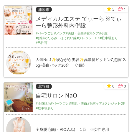
5
1
浦添市
メディカルエステ てぃーら ※てぃ
ーら整形外科内併設
#パーツごと
#メンズ
#美肌・美白
#毛穴ケア
#小顔
#お顔のたるみ・ほうれい線
#クレジットOK
#駐車場あり
#男性可
人気No.1✨寝ながら美容✨高濃度ビタミンC点滴12.
5g+美白パック20分 《1回》
0
0
北谷町
自宅サロン NaO
#全身脱毛
#パーツごと
#美肌・美白
#毛穴ケア
#クレジットOK
#駐車場あり
全身脱毛(顔・VIO込み) １回 ※女性専用