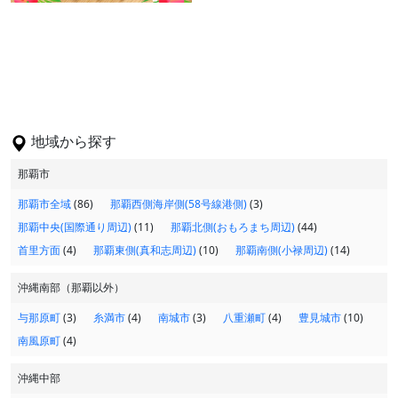
地域から探す
那覇市
那覇市全域
(86)
那覇西側海岸側(58号線港側)
(3)
那覇中央(国際通り周辺)
(11)
那覇北側(おもろまち周辺)
(44)
首里方面
(4)
那覇東側(真和志周辺)
(10)
那覇南側(小禄周辺)
(14)
沖縄南部（那覇以外）
与那原町
(3)
糸満市
(4)
南城市
(3)
八重瀬町
(4)
豊見城市
(10)
南風原町
(4)
沖縄中部