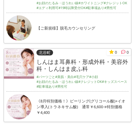
#お顔のたるみ・ほうれい線
#ホワイトニング
#クレジットOK
#エディ利用可
#19時以降受付OK
#駐車場あり
#男性可
【ご新規様】脱毛カウンセリング
0
0
北谷町
しんはま耳鼻科・形成外科・美容外
科・しんはま皮ふ科
#パーツごと
#美肌・美白
#毛穴ケア
#小顔
#お顔のたるみ・ほうれい線
#クレジットOK
#キッズスペース
#駐車場あり
#男性可
《8月特別価格！》ピーリング(グリコール酸)+イオ
ン導入(トラネキサム酸) 通常￥6,600→特別価格
￥4,400