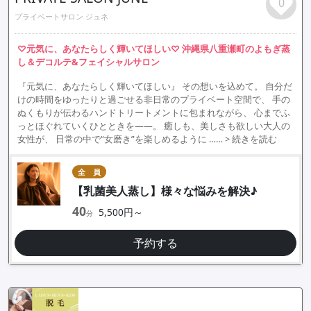
0
プライベートサロン ジュネ
♡元気に、あなたらしく輝いてほしい♡ 沖縄県八重瀬町のよもぎ蒸
し＆デコルテ&フェイシャルサロン
『元気に、あなたらしく輝いてほしい』 その想いを込めて。 自分だ
けの時間をゆったりと過ごせる非日常のプライベート空間で、 手の
ぬくもりが伝わるハンドトリートメントに包まれながら、 心までふ
っとほぐれていくひとときを——。 癒しも、美しさも欲しい大人の
女性が、 日常の中で“女磨き”を楽しめるように ……
> 続きを読む
全 員
【乳菌美人蒸し】様々な悩みを解決♪
40
5,500円～
分
予約する