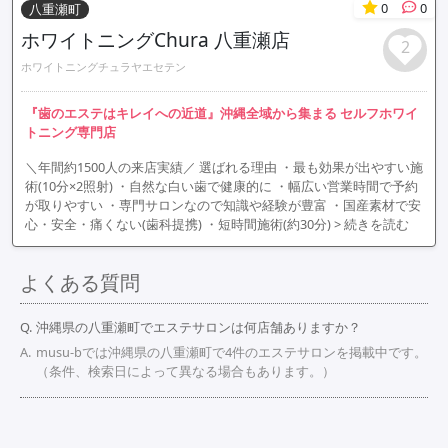
0
0
八重瀬町
ホワイトニングChura 八重瀬店
2
ホワイトニングチュラヤエセテン
『歯のエステはキレイへの近道』沖縄全域から集まる セルフホワイ
トニング専門店
＼年間約1500人の来店実績／ 選ばれる理由 ・最も効果が出やすい施
術(10分×2照射) ・自然な白い歯で健康的に ・幅広い営業時間で予約
が取りやすい ・専門サロンなので知識や経験が豊富 ・国産素材で安
心・安全・痛くない(歯科提携) ・短時間施術(約30分)
> 続きを読む
よくある質問
沖縄県の八重瀬町でエステサロンは何店舗ありますか？
musu-bでは沖縄県の八重瀬町で4件のエステサロンを掲載中です。
（条件、検索日によって異なる場合もあります。）