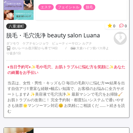
エステ
フェイシャル
脱毛
0
0
八重瀬町
脱毛・毛穴洗浄 beauty salon Luana
3
ダツモウ ケアナセンジョウ ビューティーサロン ルアナ
ゆいレール壺川駅から車で14分
/
大倉ハイツ前バス停よ
り徒歩1分
♦️当日予約可♦️✨毛や毛穴、お肌トラブルに悩む方を笑顔に✨️あなた
の綺麗をお手伝い
当店は、女性・男性・キッズも◎ 毎日の毛剃りに悩む方〰️結果を出
す自信アリ!! 豊富な経験×幅広い知識で、お客様のお悩みに全力サポ
ートします♪ ✨️美容液で毛穴洗浄✨️ 最新マシンで毛穴をお掃除🧹
お肌トラブルの改善に！ 完全予約制・都度払いシステムで通いやす
さも抜群🌟マンツーマン対応😊 お気軽にご相談くだ ……
> 続きを読
む