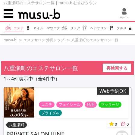
八重瀬町のエステサロン一覧 | musu-b むすびタウン
ログイン
エステ
ネイル・マツエク
リラク
ヘアサロン
グルメ
musu-b
エステサロン 沖縄トップ
八重瀬町のエステサロン一覧
八重瀬町のエステサロン一覧
再検索する
1～4件表示中（全4件中）
Web予約OK
エステ
フェイシャル
脱毛
マッサージ
ブライダル
0
0
八重瀬町
PRIVATE SALON JUNE