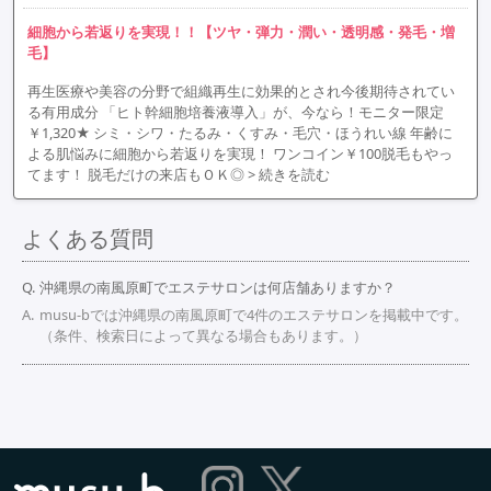
細胞から若返りを実現！！【ツヤ・弾力・潤い・透明感・発毛・増
毛】
再生医療や美容の分野で組織再生に効果的とされ今後期待されてい
る有用成分 「ヒト幹細胞培養液導入」が、今なら！モニター限定
￥1,320★ シミ・シワ・たるみ・くすみ・毛穴・ほうれい線 年齢に
よる肌悩みに細胞から若返りを実現！ ワンコイン￥100脱毛もやっ
てます！ 脱毛だけの来店もＯＫ◎
> 続きを読む
よくある質問
沖縄県の南風原町でエステサロンは何店舗ありますか？
musu-bでは沖縄県の南風原町で4件のエステサロンを掲載中です。
（条件、検索日によって異なる場合もあります。）