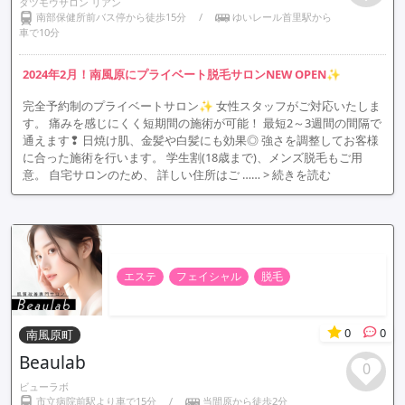
ダツモウサロン リアン
南部保健所前バス停から徒歩15分
/
ゆいレール首里駅から
車で10分
2024年2月！南風原にプライベート脱毛サロンNEW OPEN✨
完全予約制のプライベートサロン✨ 女性スタッフがご対応いたしま
す。 痛みを感じにくく短期間の施術が可能！ 最短2～3週間の間隔で
通えます❢ 日焼け肌、金髪や白髪にも効果◎ 強さを調整してお客様
に合った施術を行います。 学生割(18歳まで)、メンズ脱毛もご用
意。 自宅サロンのため、 詳しい住所はご ……
> 続きを読む
エステ
フェイシャル
脱毛
0
0
南風原町
Beaulab
0
ビューラボ
市立病院前駅より車で15分
/
当間原から徒歩2分