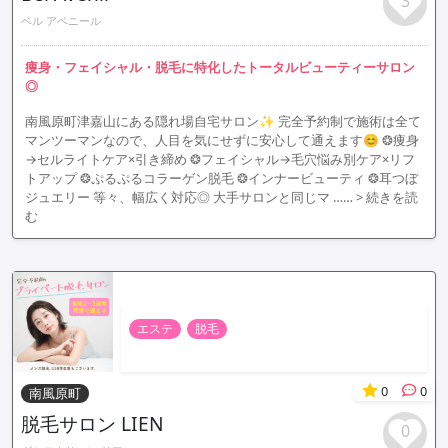
3
ベル アベニール
痩身・フェイシャル・脱毛に特化したトータルビューティーサロン
◎
南風原町津嘉山にある隠れ場自宅サロン✨ 完全予約制で施術は全て
マンツーマンなので、人目を気にせずに安心して通えます😊 ❂痩身
→セルライトケア×引き締め ❂フェイシャル→毛穴悩み別ケア×リフ
トアップ ❂ぷるぷるコラーゲン脱毛 ❂インナービューティ ❂耳つぼ
ジュエリー 等々、幅広く対応◎ 大手サロンと同じマ ……
> 続きを読
む
エステ
脱毛
0
0
南風原町
脱毛サロン LIEN
0