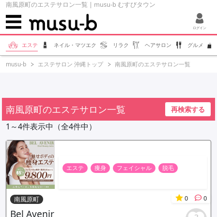
南風原町のエステサロン一覧 | musu-b むすびタウン
ログイン
エステ
ネイル・マツエク
リラク
ヘアサロン
グルメ
musu-b
エステサロン 沖縄トップ
南風原町のエステサロン一覧
南風原町のエステサロン一覧
再検索する
1～4件表示中（全4件中）
エステ
痩身
フェイシャル
脱毛
0
0
南風原町
Bel Avenir