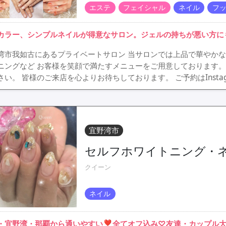
エステ
フェイシャル
ネイル
フ
カラー、シンプルネイルが得意なサロン。ジェルの持ちが悪い方に
湾市我如古にあるプライベートサロン 当サロンでは上品で華やかな
ニングなど お客様を笑顔で満たすメニューをご用意しております。
さい。 皆様のご来店を心よりお待ちしております。 ご予約はInstagr
宜野湾市
セルフホワイトニング・ネ
クイーン
ネイル
・宜野湾・那覇から通いやすい❣全てオフ込み♡友達・カップル大歓迎