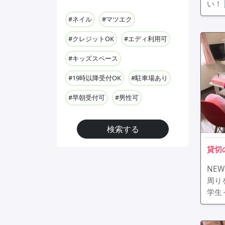
い！
#ネイル
#マツエク
#クレジットOK
#エディ利用可
#キッズスペース
#19時以降受付OK
#駐車場あり
#早朝受付可
#男性可
検索する
貸切
NE
周り
学生