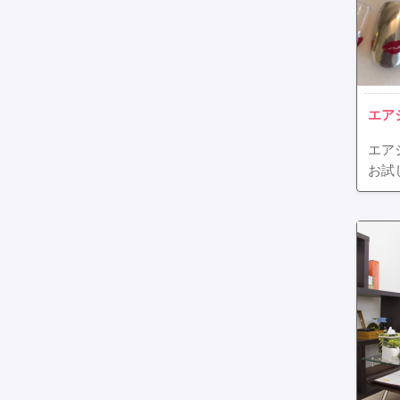
エア
エア
お試