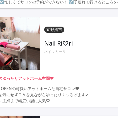
 ☑忙しくてサロンの予約ができない！ ☑子連れで行けるところを
宜野湾市
Nail Ri♡ri
ネイル リーリ
のゆったりアットホーム空間♥
W OPENの可愛いアットホームな自宅サロン♥
を気にせずＴＶを見ながらゆったりくつろげます♪
～主婦まで幅広い層に人気♡