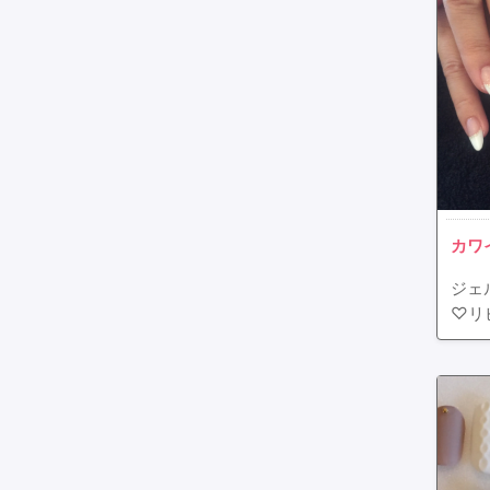
カワ
ジェ
♡リ