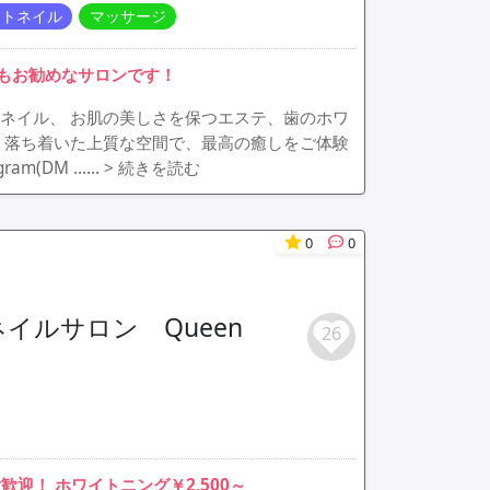
ットネイル
マッサージ
もお勧めなサロンです！
ネイル、 お肌の美しさを保つエステ、歯のホワ
 落ち着いた上質な空間で、最高の癒しをご体験
am(DM ……
> 続きを読む
0
0
イルサロン Queen
26
！ ホワイトニング￥2,500～