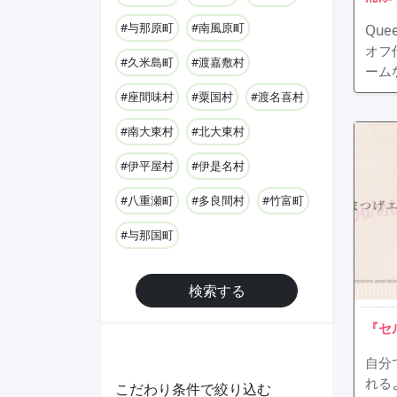
#与那原町
#南風原町
Qu
オフ
#久米島町
#渡嘉敷村
ーム
#座間味村
#粟国村
#渡名喜村
#南大東村
#北大東村
#伊平屋村
#伊是名村
#八重瀬町
#多良間村
#竹富町
#与那国町
検索する
『セ
自分
れる
こだわり条件で絞り込む