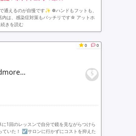
格で通えるのが自慢です✨ ❁ハンドもフットも、
した店内は、感染症対策もバッチリです☆ アットホ
> 続きを読む
0
0
re...
5
単に1回のレッスンで自分で鏡を見ながらつけら
っていた！ ☑サロンに行かずにコストを抑えた