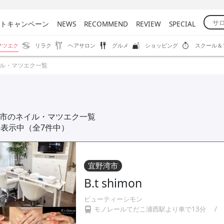
ン
トキャンペーン
NEWS
RECOMMEND
REVIEW
SPECIAL
マツエク
リラク
ヘアサロン
グルメ
ショッピング
スクール＆
ル・マツエク一覧
市のネイル・マツエク一覧
件表示中（全7件中）
宜野湾市
B.t shimon
ビューティーシモン
モノレールてだこ浦西駅より車で13分
/