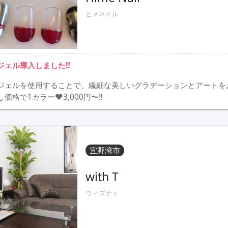
ヒメネイル
ジェル導入しました‼
ジェルを使用することで、繊細な美しいグラデーションとアートを
し価格で1カラー♥3,000円〜‼
宜野湾市
with T
ウィズティ