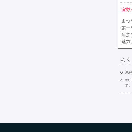
宜野
まつ
第一
清楚
魅力
よく
沖
mu
す