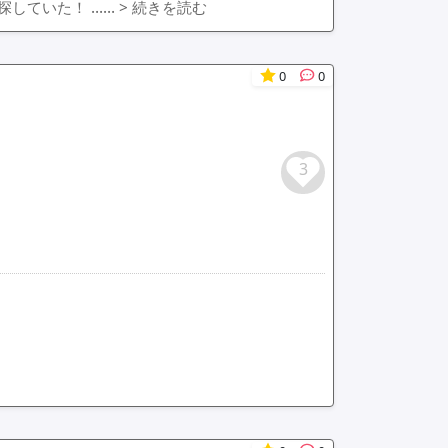
探していた！ ……
> 続きを読む
0
0
3