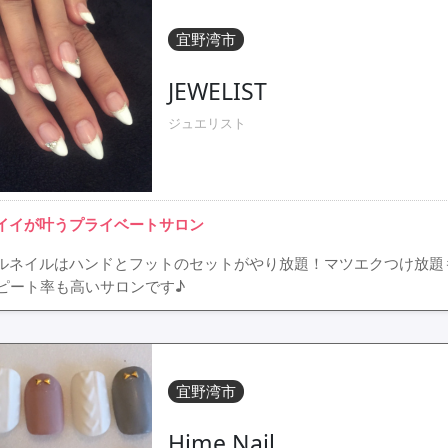
宜野湾市
JEWELIST
ジュエリスト
イイが叶うプライベートサロン
ルネイルはハンドとフットのセットがやり放題！マツエクつけ放題
ピート率も高いサロンです♪
宜野湾市
Hime Nail