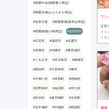
#那覇中央(国際通り周辺)
#那覇北側(おもろまち周辺)
ワン
#首里方面
#那覇東側(真和志周辺)
宜野
#那覇南側(小禄周辺)
#宜野湾市
イト
くだ
#石垣市
#浦添市
#名護市
#糸満市
#沖縄市
#豊見城市
#うるま市
#宮古島市
#南城市
#国頭村
#大宜味村
#東村
#今帰仁村
#本部町
#恩納村
#宜野座村
#金武町
#伊江村
#読谷村
#嘉手納町
#北谷町
#北中城村
#中城村
#西原町
浦添