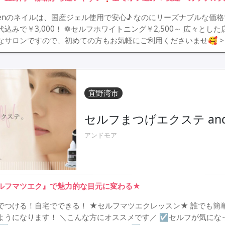
eenのネイルは、国産ジェル使用で安心♪ なのにリーズナブルな価
代込みで￥3,000！ ❁セルフホワイトニング￥2,500～ 広々と
なサロンですので、初めての方もお気軽にご利用くださいませ🥰
宜野湾市
セルフまつげエクステ andmo
アンドモア
ルフマツエク』で魅力的な目元に変わる★
でつける！自宅でできる！ ★セルフマツエクレッスン★ 誰でも簡
ようになります！ ＼こんな方にオススメです／ ☑セルフが気にな