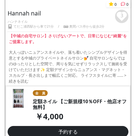
0
0
Hannah nail
3
ハンナネイル
てだこ浦西駅から車で21分
/
奥間バス停から徒歩2分
【中城の自宅サロン】さりげないアートで、日常になじむ“綺麗”を
ご提案します。
大人っぽいニュアンスネイルや、落ち着いたシンプルデザインを得
意とする中城のプライベートネイルサロン💅 自宅サロンならでは
のゆったりとした空間で、周りを気にせずリラックスして施術を受
けていただけます✨ 定額デザインからニュアンス・マグネット・
スカルプ・長さ出しまで幅広くご対応。 ライフスタイルに寄 ……
>
続きを読む
全 員
定額ネイル 【ご新規様10％OFF・他店オフ
無料】
￥4,000
予約する