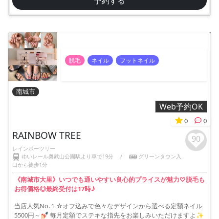
予約する
脱毛
ネイル
フットネイル
南城市
Web予約OK
0
0
RAINBOW TREE
90
レインボーツリー
ゆいレール奥武山公園駅より車で19分
/
グリーンタウン入
口から徒歩1分
《南城市大里》いつでも通いやすい良心的プライスが魅力♡脱毛も
お得価格◎最終受付は17時♪
当店人気No.１☆オフ込みで色々なデザインから選べる定額ネイル
5500円～💅🏻 毎月定額でステキな指先をお楽しみいただけますよ✨