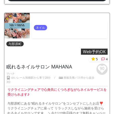
ネイル
与那原町
Web予約OK
5
4
眠れるネイルサロン MAHANA
90
マハナ
ゆいレール旭橋駅から車で28分
/
南板良敷バス停から徒歩
3分
リクライニングチェアで心身共にくつろぎながらネイルサービスを
受けられます♪
与那原町にある"眠れるネイルサロン"をコンセプトにしたお店❣
リクライニングチェアに座って リラックスしながら施術を受けら
れるネイルサロンです☆ ＼今だけ!!他店様のオフ無料キャンペー