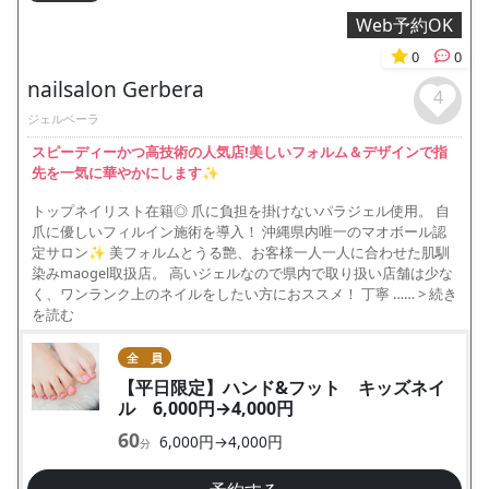
Web予約OK
0
0
nailsalon Gerbera
4
ジェルベーラ
スピーディーかつ高技術の人気店!美しいフォルム＆デザインで指
先を一気に華やかにします✨
トップネイリスト在籍◎ 爪に負担を掛けないパラジェル使用。 自
爪に優しいフィルイン施術を導入！ 沖縄県内唯一のマオボール認
定サロン✨ 美フォルムとうる艶、お客様一人一人に合わせた肌馴
染みmaogel取扱店。 高いジェルなので県内で取り扱い店舗は少な
く、ワンランク上のネイルをしたい方におススメ！ 丁寧 ……
> 続き
を読む
全 員
【平日限定】ハンド&フット キッズネイ
ル 6,000円→4,000円
60
6,000円→4,000円
分