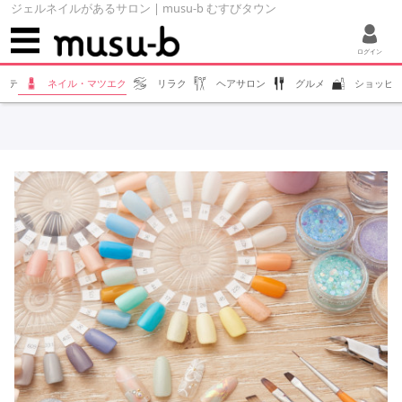
ジェルネイルがあるサロン | musu-b むすびタウン
ログイン
ステ
ネイル・マツエク
リラク
ヘアサロン
グルメ
ショッピ