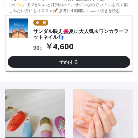
ン中✨／ モチがいいと評判のネイルサロンなので ネイルを長く楽
しみたい方にもオススメ💅🏻 参考に4週間以上 ……
> 続きを読む
全 員
サンダル映え🌺夏に大人気☀️ワンカラーフ
ットネイル👣
￥4,600
90
分
予約する