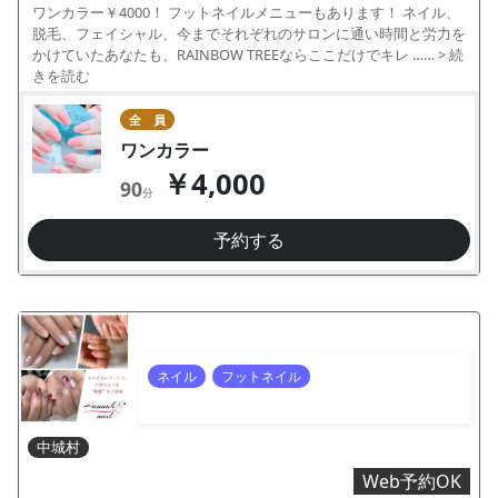
ワンカラー￥4000！ フットネイルメニューもあります！ ネイル、
脱毛、フェイシャル、今までそれぞれのサロンに通い時間と労力を
かけていたあなたも、RAINBOW TREEならここだけでキレ ……
> 続
きを読む
全 員
ワンカラー
￥4,000
90
分
予約する
ネイル
フットネイル
中城村
Web予約OK