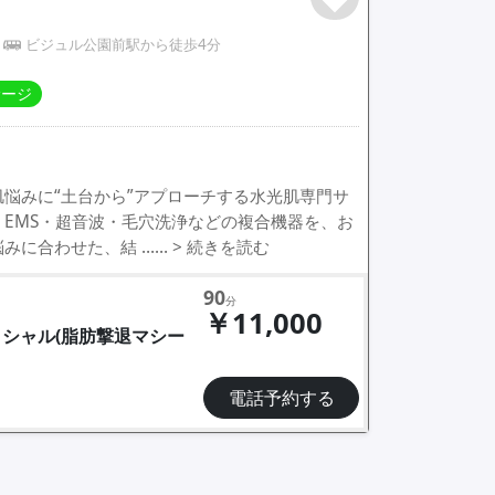
ビジュル公園前駅から徒歩4分
サージ
悩みに“土台から”アプローチする水光肌専門サ
・EMS・超音波・毛穴洗浄などの複合機器を、お
みに合わせた、結 ……
> 続きを読む
90
分
￥11,000
イシャル(脂肪撃退マシー
電話予約する