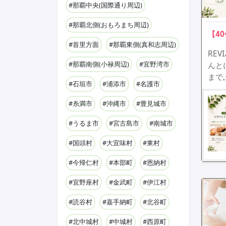
#那覇中央(国際通り周辺)
#那覇北側(おもろまち周辺)
【4
#首里方面
#那覇東側(真和志周辺)
RE
#那覇南側(小禄周辺)
#宜野湾市
んと
まで
#石垣市
#浦添市
#名護市
#糸満市
#沖縄市
#豊見城市
#うるま市
#宮古島市
#南城市
#国頭村
#大宜味村
#東村
#今帰仁村
#本部町
#恩納村
#宜野座村
#金武町
#伊江村
#読谷村
#嘉手納町
#北谷町
#北中城村
#中城村
#西原町