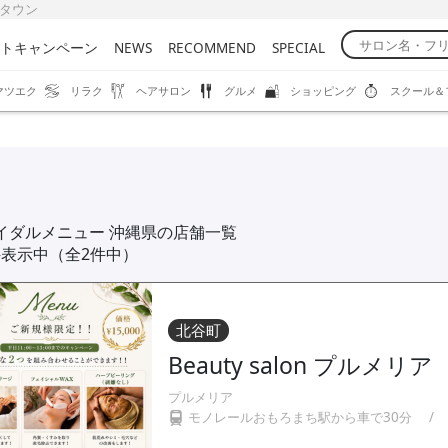
びタウン
トキャンペーン
NEWS
RECOMMEND
SPECIAL
マツエク
リラク
ヘアサロン
グルメ
ショッピング
スクール＆
イダルメニュー 沖縄県の店舗一覧
件表示中（全2件中）
北谷町
Beauty salon プルメリア
プルメリア
モノレールおもろまち駅から車で30分
/