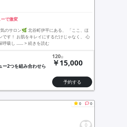
ューで激変
気のサロン🌿 北谷町伊平にある、 「ここ、ほ
ンです！ お肌をキレイにするだけじゃなく、 心
深呼吸し ……
> 続きを読む
120
分
￥15,000
ニュー2つを組み合わせら
予約する
0
0
0