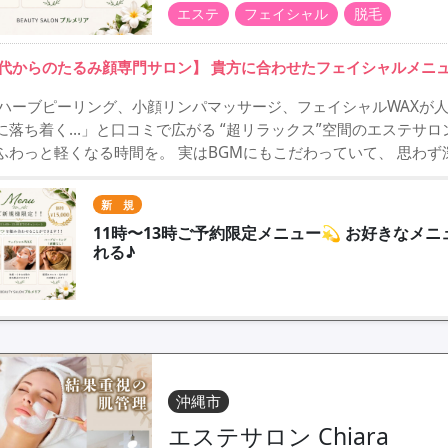
エステ
フェイシャル
脱毛
0代からのたるみ顔専門サロン】 貴方に合わせたフェイシャルメニ
VIハーブピーリング、小顔リンパマッサージ、フェイシャルWAXが人
に落ち着く…」と口コミで広がる “超リラックス”空間のエステサロ
ふわっと軽くなる時間を。 実はBGMにもこだわっていて、 思わず
新 規
11時〜13時ご予約限定メニュー💫 お好きなメ
れる♪
沖縄市
エステサロン Chiara