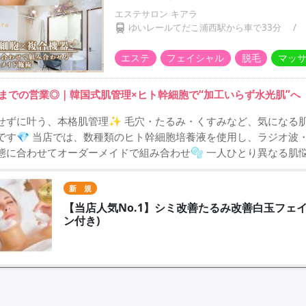
エステサロン キアラ
ゆいレールてだこ浦西駅から車で33分
/
エステ
フェイシャル
脱毛
マッ
時までの営業◎｜韓国式肌管理×ヒト幹細胞で“加工いらず水光肌”へ
せずに叶う、本格肌管理✨ 毛穴・たるみ・くすみなど、気になる肌
です💎 当店では、数種類のヒト幹細胞培養液を使用し、ラジオ波
態に合わせてオーダーメイドで組み合わせ🫧 一人ひとり異なる肌悩
新 規
【当店人気No.1】シミ改善たるみ改善白玉フェ
ン付き)