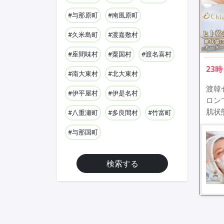
#与那原町
#南風原町
#久米島町
#渡嘉敷村
#座間味村
#粟国村
#渡名喜村
23
#南大東村
#北大東村
渡韓
#伊平屋村
#伊是名村
ロン
肌状
#八重瀬町
#多良間村
#竹富町
#与那国町
検索する