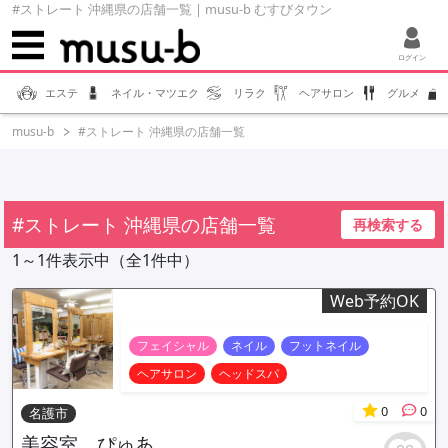
#ストレート 沖縄県の店舗一覧 | musu-b むすびタウン
ログイン
エステ
ネイル・マツエク
リラク
ヘアサロン
グルメ
musu-b
#ストレート 沖縄県の店舗一覧
#ストレート 沖縄県の店舗一覧
再検索する
1～1件表示中（全1件中）
Web予約OK
フェイシャル
ネイル
フットネイル
ヘアサロン
ヘッドスパ
0
0
名護市
美容室 ぴゅあ