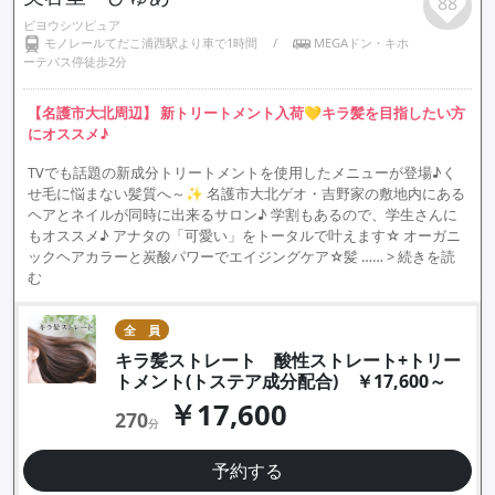
88
ビヨウシツピュア
モノレールてだこ浦西駅より車で1時間
/
MEGAドン・キホ
ーテバス停徒歩2分
【名護市大北周辺】 新トリートメント入荷💛キラ髪を目指したい方
にオススメ♪
TVでも話題の新成分トリートメントを使用したメニューが登場♪く
せ毛に悩まない髪質へ～✨ 名護市大北ゲオ・吉野家の敷地内にある
ヘアとネイルが同時に出来るサロン♪ 学割もあるので、学生さんに
もオススメ♪ アナタの「可愛い」をトータルで叶えます☆ オーガニ
ックヘアカラーと炭酸パワーでエイジングケア☆髪 ……
> 続きを読
む
全 員
キラ髪ストレート 酸性ストレート+トリー
トメント(トステア成分配合) ￥17,600～
￥17,600
270
分
予約する