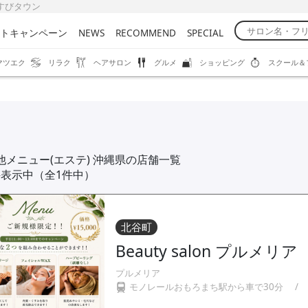
むすびタウン
トキャンペーン
NEWS
RECOMMEND
SPECIAL
マツエク
リラク
ヘアサロン
グルメ
ショッピング
スクール＆
他メニュー(エステ) 沖縄県の店舗一覧
件表示中（全1件中）
北谷町
Beauty salon プルメリア
プルメリア
モノレールおもろまち駅から車で30分
/