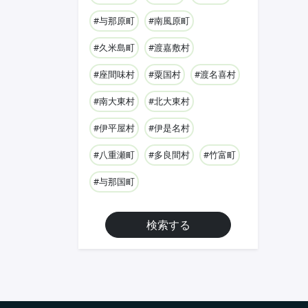
#与那原町
#南風原町
#久米島町
#渡嘉敷村
#座間味村
#粟国村
#渡名喜村
#南大東村
#北大東村
#伊平屋村
#伊是名村
#八重瀬町
#多良間村
#竹富町
#与那国町
検索する