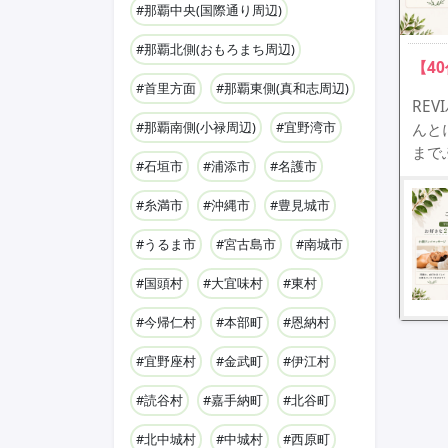
#那覇中央(国際通り周辺)
#那覇北側(おもろまち周辺)
【4
#首里方面
#那覇東側(真和志周辺)
RE
#那覇南側(小禄周辺)
#宜野湾市
んと
まで
#石垣市
#浦添市
#名護市
#糸満市
#沖縄市
#豊見城市
#うるま市
#宮古島市
#南城市
#国頭村
#大宜味村
#東村
#今帰仁村
#本部町
#恩納村
#宜野座村
#金武町
#伊江村
#読谷村
#嘉手納町
#北谷町
#北中城村
#中城村
#西原町