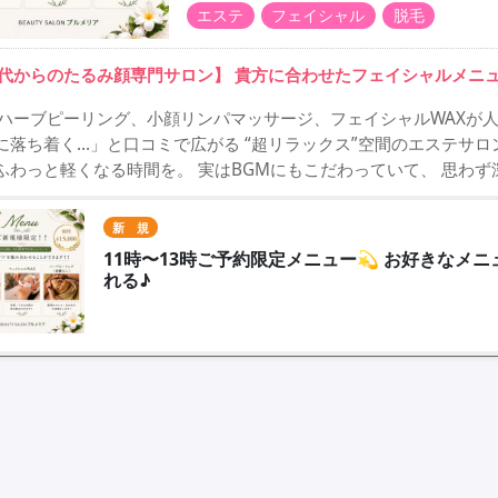
エステ
フェイシャル
脱毛
0代からのたるみ顔専門サロン】 貴方に合わせたフェイシャルメニ
VIハーブピーリング、小顔リンパマッサージ、フェイシャルWAXが人
に落ち着く…」と口コミで広がる “超リラックス”空間のエステサロ
ふわっと軽くなる時間を。 実はBGMにもこだわっていて、 思わず
新 規
11時〜13時ご予約限定メニュー💫 お好きなメ
れる♪