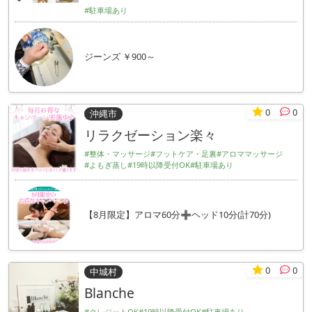
#駐車場あり
ジーンズ ￥900～
0
0
沖縄市
リラクゼーション楽々
#整体・マッサージ
#フットケア・足裏
#アロママッサージ
#よもぎ蒸し
#19時以降受付OK
#駐車場あり
【8月限定】アロマ60分➕ヘッド10分(計70分)
0
0
中城村
Blanche
#クレジットOK
#19時以降受付OK
#駐車場あり