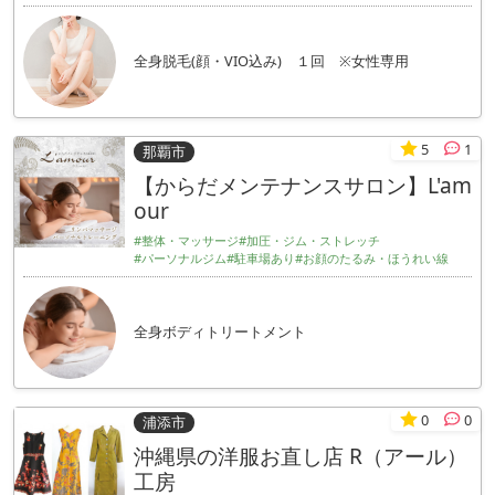
全身脱毛(顔・VIO込み) １回 ※女性専用
5
1
那覇市
【からだメンテナンスサロン】L'am
our
#整体・マッサージ
#加圧・ジム・ストレッチ
#パーソナルジム
#駐車場あり
#お顔のたるみ・ほうれい線
全身ボディトリートメント
0
0
浦添市
沖縄県の洋服お直し店 R（アール）
工房