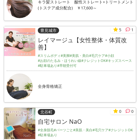
キラ髪ストレート 酸性ストレート+トリートメント
(トステア成分配合) ￥17,600～
5
1
豊見城市
レイマージュ【女性整体・体質改
善】
#スリムボディ
#美脚
#美肌・美白
#毛穴ケア
#小顔
#お顔のたるみ・ほうれい線
#クレジットOK
#キッズスペース
#駐車場あり
#早朝受付可
全身骨格矯正
0
0
北谷町
自宅サロン NaO
#全身脱毛
#パーツごと
#美肌・美白
#毛穴ケア
#クレジットOK
#駐車場あり