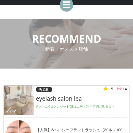
RECOMMEND
新着・オススメ店舗
5
14
西原町
eyelash salon lea
#マツエク
#クレジットOK
#エディ利用可
#駐車場あり
【人気】&ヘルシーフラットラッシュ【80本～100