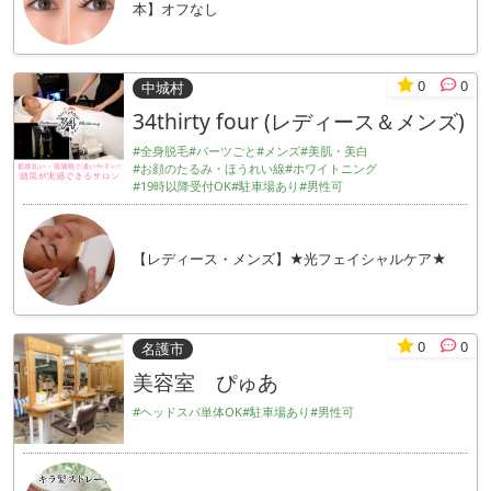
本】オフなし
0
0
中城村
34thirty four (レディース＆メンズ)
#全身脱毛
#パーツごと
#メンズ
#美肌・美白
#お顔のたるみ・ほうれい線
#ホワイトニング
#19時以降受付OK
#駐車場あり
#男性可
【レディース・メンズ】★光フェイシャルケア★
0
0
名護市
美容室 ぴゅあ
#ヘッドスパ単体OK
#駐車場あり
#男性可