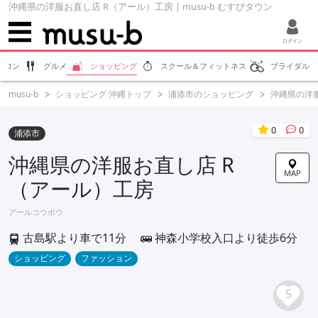
沖縄県の洋服お直し店 R（アール）工房 | musu-b むすびタウン
ログイン
サロン
グルメ
ショッピング
スクール＆フィットネス
ブライダル
musu-b
ショッピング 沖縄トップ
浦添市のショッピング
沖縄県の洋
0
0
浦添市
沖縄県の洋服お直し店 R
MAP
（アール）工房
アールコウボウ
古島駅より車で11分
神森小学校入口より徒歩6分
ショッピング
ファッション
5