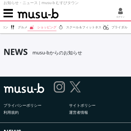
お知らせ・ニュース | musu-b むすびタウン
ログイン
サロン
グルメ
ショッピング
スクール＆フィットネス
ブライダル
NEWS
musu-bからのお知らせ
プライバシーポリシー
サイトポリシー
利用規約
運営者情報