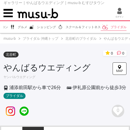
ギャラリー | やんばるウエディング | musu-b むすびタウン
ログイン
サロン
グルメ
ショッピング
スクール＆フィットネス
ブライダル
musu-b
ブライダル 沖縄トップ
北谷町のブライダル
やんばるウエデ
0
0
北谷町
やんばるウエディング
MAP
ヤンバルウエディング
浦添前田駅から車で26分
伊礼原公園前から徒歩3分
ブライダル
0