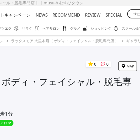
ャル・脱毛専門店 ］ | musu-b むすびタウン
トキャンペーン
NEWS
RECOMMEND
REVIEW
SPECIAL
マツエク
リラク
ヘアサロン
グルメ
ショッピング
スクール＆
ン
ラックスモア 大里本店［ ボディ・フェイシャル・脱毛専門店 ］
ギャラ
0
0
MAP
［ ボディ・フェイシャル・脱毛専
歩1分
アロマ