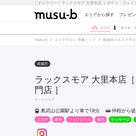
| ギャラリー | ラックスモア 大里本店［ ボディ・フェイシ
エリアから探す
プレゼン
エステ
ネイル・
musu-b
エステサロン 沖縄トップ
南城市のエステサロ
南城市
ラックスモア 大里本店
門店 ］
ラックスモア
奥武山公園駅より車で18分
仲程から徒
エステ
痩身
フェイシャル
脱毛
マッサージ