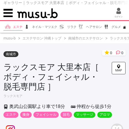
ギャラリー | ラックスモア 大里本店［ ボディ・フェイシャル・脱毛専門店 ］ 
ログイン
エステ
ネイル・マツエク
リラク
ヘアサロン
グルメ
musu-b
エステサロン 沖縄トップ
南城市のエステサロン
ラックスモア
0
0
南城市
ラックスモア 大里本店［
MAP
ボディ・フェイシャル・
脱毛専門店 ］
ラックスモア
奥武山公園駅より車で18分
仲程から徒歩1分
エステ
痩身
フェイシャル
脱毛
マッサージ
アロマ
14