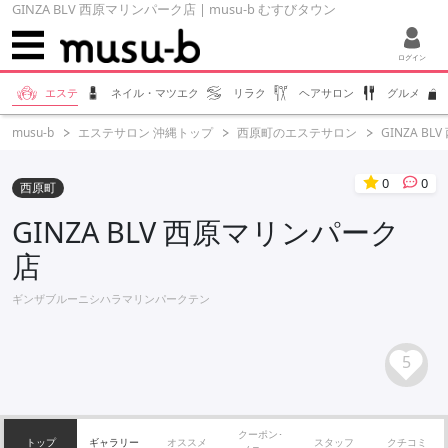
GINZA BLV 西原マリンパーク店 | musu-b むすびタウン
ログイン
エステ
ネイル・マツエク
リラク
ヘアサロン
グルメ
musu-b
エステサロン 沖縄トップ
西原町のエステサロン
GINZA B
0
0
西原町
GINZA BLV 西原マリンパーク
店
ギンザブルーニシハラマリンパークテン
5
クーポン･
トップ
ギャラリー
オススメ
スタッフ
クチコミ