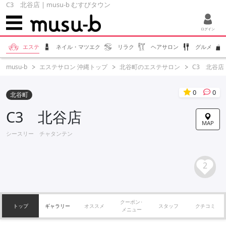
C3 北谷店 | musu-b むすびタウン
ログイン
エステ
ネイル・マツエク
リラク
ヘアサロン
グルメ
musu-b
エステサロン 沖縄トップ
北谷町のエステサロン
C3 北谷店
0
0
北谷町
C3 北谷店
MAP
シースリー チャタンテン
2
クーポン･
トップ
ギャラリー
オススメ
スタッフ
クチコミ
メニュー