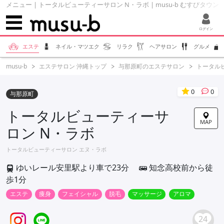
メニュー | トータルビューティーサロン N・ラボ | musu-b むすびタウン
ログイン
エステ
ネイル・マツエク
リラク
ヘアサロン
グルメ
musu-b
エステサロン 沖縄トップ
与那原町のエステサロン
トータル
0
0
与那原町
トータルビューティーサ
MAP
ロン N・ラボ
トータルビューティーサロン エヌ・ラボ
ゆいレール安里駅より車で23分
知念高校前から徒
歩1分
エステ
痩身
フェイシャル
脱毛
マッサージ
アロマ
24