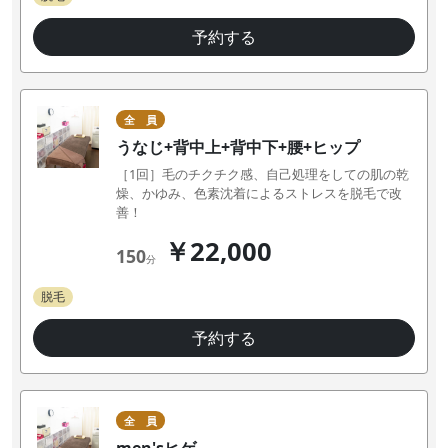
予約する
全 員
うなじ+背中上+背中下+腰+ヒップ
［1回］毛のチクチク感、自己処理をしての肌の乾
燥、かゆみ、色素沈着によるストレスを脱毛で改
善！
￥22,000
150
分
脱毛
予約する
全 員
men'sヒゲ