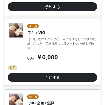
予約する
全 員
ワキ＋VIO
［1回］毛のチクチク感、自己処理をしての肌の乾
燥、かゆみ、色素沈着によるストレスを脱毛で改
善！
￥6,000
60
分
脱毛
予約する
全 員
ワキ+全腕+全脚