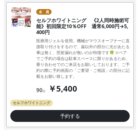
全 員
セルフホワイトニング 《2人同時施術可
能》初回限定10％OFF 通常6,000円→5,
400円
医療用ジェルを使用。機械がマウスオープナーに直
接取り付けをするので、歯以外の部分に光があたる
事は無く、照射漏れが無いのが特徴です🍀 ※ペア
でご予約の場合は駐車スペースに限りがあるため、
乗り合わせでのご来店をお願いしております。ご予
約の際に予約画面の「ご要望・ご相談」の部分に記
載をお願い致します。
￥5,400
90
分
セルフホワイトニング
予約する