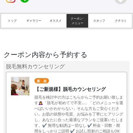
クーポン･
トップ
ギャラリー
オススメ
スタッフ
クチコミ
メニュー
クーポン内容から予約する
脱毛無料カウンセリング
新 規
【ご新規様】脱毛カウンセリング
脱毛を検討中の方はこちらからご予約お願い致しま
す🙇‍♀️「脱毛が初めてで不安…」「どのメニューを選
べばいいかわからない」そんな方もご安心くださ
い。お肌の状態や毛質、お悩みを丁寧にヒアリング
し、あなたに合った最適なプランをご提案いたしま
す。✔ 無理な勧誘は一切なし ✔ 料金・回数・期
間をしっかりご説明 ✔ お試し照射のご相談もOK