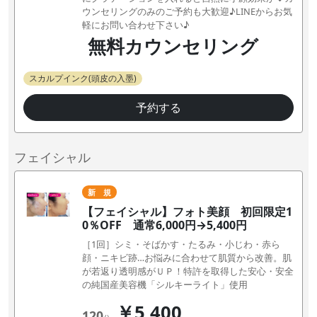
ウンセリングのみのご予約も大歓迎♪LINEからお気
軽にお問い合わせ下さい♪
無料カウンセリング
スカルプインク(頭皮の入墨)
予約する
フェイシャル
新 規
【フェイシャル】フォト美顔 初回限定1
0％OFF 通常6,000円→5,400円
［1回］シミ・そばかす・たるみ・小じわ・赤ら
顔・ニキビ跡…お悩みに合わせて肌質から改善。肌
が若返り透明感がＵＰ！特許を取得した安心・安全
の純国産美容機「シルキーライト」使用
￥5,400
120