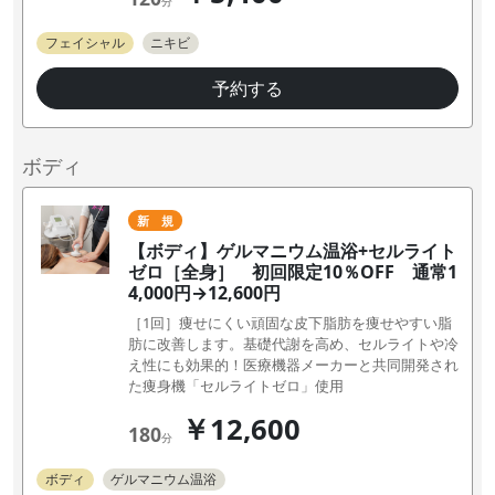
分
フェイシャル
ニキビ
予約する
ボディ
新 規
【ボディ】ゲルマニウム温浴+セルライト
ゼロ［全身］ 初回限定10％OFF 通常1
4,000円→12,600円
［1回］痩せにくい頑固な皮下脂肪を痩せやすい脂
肪に改善します。基礎代謝を高め、セルライトや冷
え性にも効果的！医療機器メーカーと共同開発され
た痩身機「セルライトゼロ」使用
￥12,600
180
分
ボディ
ゲルマニウム温浴