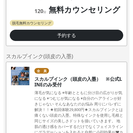
無料カウンセリング
120
分
脱毛無料カウンセリング
予約する
スカルプインク(頭皮の入墨)
全 員
スカルプインク（頭皮の入墨） ※公式L
INEのみ受付
薄毛が気になる ◉年齢とともに分け目の広がりが気
になる ◉つむじが気になる ◉自分のヘアラインが好
きじゃない そんなあなたのお悩み 周りにバレずに
解決！！★初回体験29,800円★スカルプインクとは
痛くない頭皮の入墨。特殊なインクを使用し毛根と
同じサイズの美しさドットを描いていきます。 地
肌の透け感をカバーするだけでなくフェイスライン
にグラデーションを入れると自然に小顔効果が❤️カ