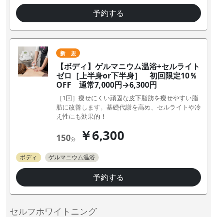
予約する
新 規
【ボディ】ゲルマニウム温浴+セルライト
ゼロ［上半身or下半身］ 初回限定10％
OFF 通常7,000円→6,300円
［1回］痩せにくい頑固な皮下脂肪を痩せやすい脂
肪に改善します。基礎代謝を高め、セルライトや冷
え性にも効果的！
￥6,300
150
分
ボディ
ゲルマニウム温浴
予約する
セルフホワイトニング