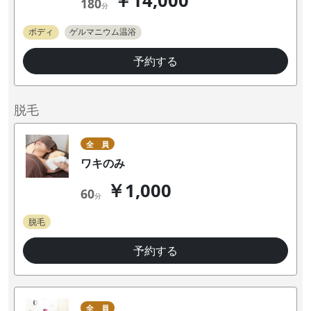
￥14,000
180
分
ボディ
ゲルマニウム温浴
予約する
脱毛
全 員
ワキのみ
￥1,000
60
分
脱毛
予約する
全 員