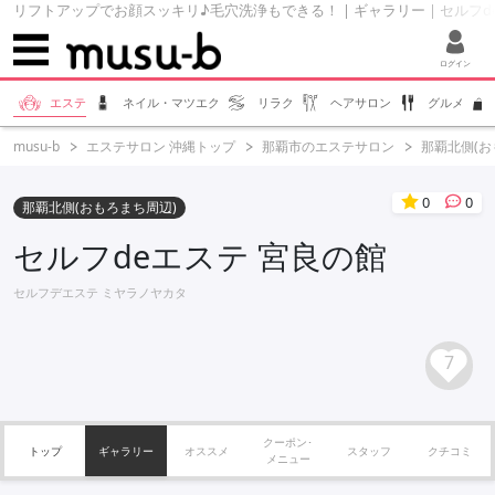
リフトアップでお顔スッキリ♪毛穴洗浄もできる！ | ギャラリー | セルフde
ログイン
エステ
ネイル・マツエク
リラク
ヘアサロン
グルメ
musu-b
エステサロン 沖縄トップ
那覇市のエステサロン
那覇北側(
0
0
那覇北側(おもろまち周辺)
セルフdeエステ 宮良の館
セルフデエステ ミヤラノヤカタ
7
クーポン･
トップ
ギャラリー
オススメ
スタッフ
クチコミ
メニュー