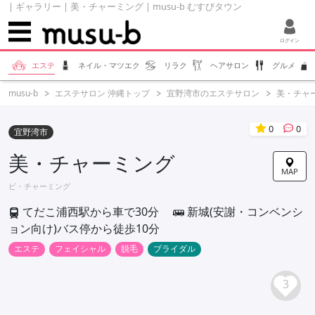
| ギャラリー | 美・チャーミング | musu-b むすびタウン
ログイン
エステ
ネイル・マツエク
リラク
ヘアサロン
グルメ
musu-b
エステサロン 沖縄トップ
宜野湾市のエステサロン
美・チャ
0
0
宜野湾市
美・チャーミング
MAP
ビ・チャーミング
てだこ浦西駅から車で30分
新城(安謝・コンベンシ
ョン向け)バス停から徒歩10分
エステ
フェイシャル
脱毛
ブライダル
3