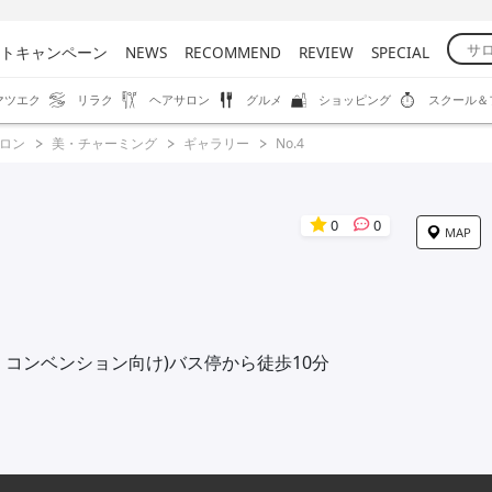
トキャンペーン
NEWS
RECOMMEND
REVIEW
SPECIAL
マツエク
リラク
ヘアサロン
グルメ
ショッピング
スクール＆
ロン
美・チャーミング
ギャラリー
No.4
0
0
MAP
・コンベンション向け)バス停から徒歩10分