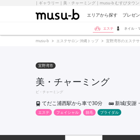
| ギャラリー | 美・チャーミング | musu-b むすびタウン
エリアから探す
プレゼン
エステ
ネイル・
musu-b
エステサロン 沖縄トップ
宜野湾市のエステサ
宜野湾市
美・チャーミング
ビ・チャーミング
てだこ浦西駅から車で30分
新城(安謝
エステ
フェイシャル
脱毛
ブライダル