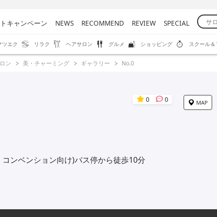
トキャンペーン
NEWS
RECOMMEND
REVIEW
SPECIAL
マツエク
リラク
ヘアサロン
グルメ
ショッピング
スクール＆
ロン
美・チャーミング
ギャラリー
No.0
0
0
MAP
・コンベンション向け)バス停から徒歩10分