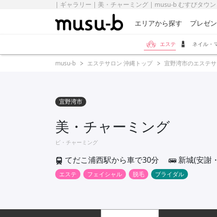
| ギャラリー | 美・チャーミング | musu-b むすびタウン
エリアから探す
プレゼン
エステ
ネイル・
musu-b
エステサロン 沖縄トップ
宜野湾市のエステサ
宜野湾市
美・チャーミング
ビ・チャーミング
てだこ浦西駅から車で30分
新城(安謝
エステ
フェイシャル
脱毛
ブライダル