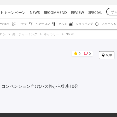
トキャンペーン
NEWS
RECOMMEND
REVIEW
SPECIAL
マツエク
リラク
ヘアサロン
グルメ
ショッピング
スクール＆
ロン
美・チャーミング
ギャラリー
No.20
0
0
MAP
・コンベンション向け)バス停から徒歩10分