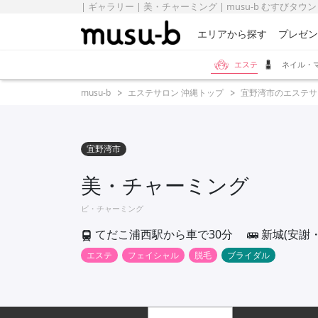
| ギャラリー | 美・チャーミング | musu-b むすびタウン
エリアから探す
プレゼン
エステ
ネイル・
musu-b
エステサロン 沖縄トップ
宜野湾市のエステサ
宜野湾市
美・チャーミング
ビ・チャーミング
てだこ浦西駅から車で30分
新城(安謝
エステ
フェイシャル
脱毛
ブライダル