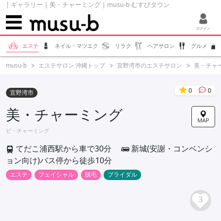
| ギャラリー | 美・チャーミング | musu-b むすびタウン
ログイン
エステ
ネイル・マツエク
リラク
ヘアサロン
グルメ
musu-b
エステサロン 沖縄トップ
宜野湾市のエステサロン
美・チャ
0
0
宜野湾市
美・チャーミング
MAP
ビ・チャーミング
てだこ浦西駅から車で30分
新城(安謝・コンベンシ
ョン向け)バス停から徒歩10分
エステ
フェイシャル
脱毛
ブライダル
3