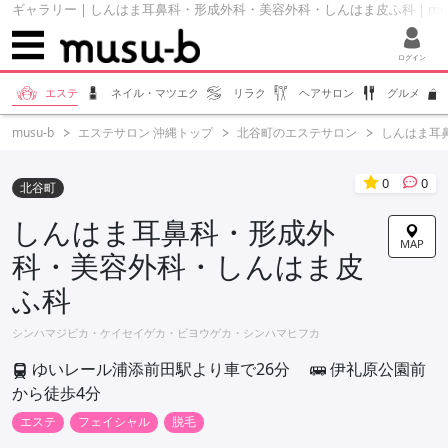
ギャラリー | しんはま耳鼻科・形成外科・美容外科・しんはま皮ふ科 | mus
ログイン
エステ
ネイル・マツエク
リラク
ヘアサロン
グルメ
musu-b
エステサロン 沖縄トップ
北谷町のエステサロン
しんはま耳
0
0
北谷町
しんはま耳鼻科・形成外
MAP
科・美容外科・しんはま皮
ふ科
シンハマジビカ・ケイセイゲカ・ビヨウゲカ・シンハマヒフカ
ゆいレール浦添前田駅より車で26分
伊礼原公園前
から徒歩4分
エステ
フェイシャル
脱毛