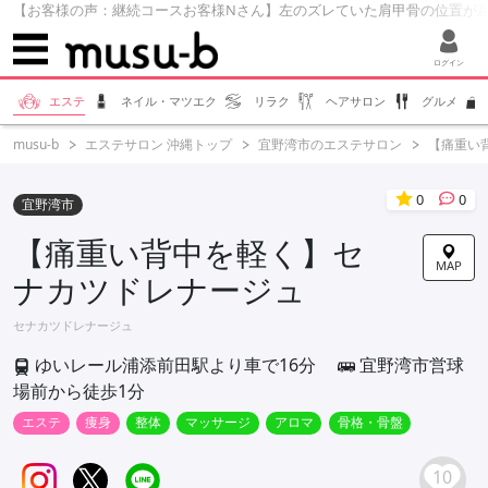
【お客様の声：継続コースお客様Nさん】左のズレていた肩甲骨の位置が戻った！
ログイン
エステ
ネイル・マツエク
リラク
ヘアサロン
グルメ
musu-b
エステサロン 沖縄トップ
宜野湾市のエステサロン
【痛重い
0
0
宜野湾市
【痛重い背中を軽く】セ
MAP
ナカツドレナージュ
セナカツドレナージュ
ゆいレール浦添前田駅より車で16分
宜野湾市営球
場前から徒歩1分
エステ
痩身
整体
マッサージ
アロマ
骨格・骨盤
10