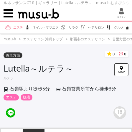
ルネッサンスGT-R | ギャラリー | Lutella～ルテラ～ | musu-b むすびタウ
ログイン
エステ
ネイル・マツエク
リラク
ヘアサロン
グルメ
musu-b
エステサロン 沖縄トップ
那覇市のエステサロン
首里方面の
0
0
首里方面
Lutella～ルテラ～
MAP
ルテラ
石嶺駅より徒歩5分
石嶺営業所前から徒歩3分
エステ
脱毛
18