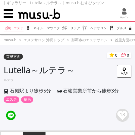
| ギャラリー | Lutella～ルテラ～ | musu-b むすびタウン
ログイン
エステ
ネイル・マツエク
リラク
ヘアサロン
グルメ
musu-b
エステサロン 沖縄トップ
那覇市のエステサロン
首里方面の
0
0
首里方面
Lutella～ルテラ～
MAP
ルテラ
石嶺駅より徒歩5分
石嶺営業所前から徒歩3分
エステ
脱毛
18