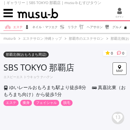
| ギャラリー | SBS TOKYO 那覇店 | musu-b むすびタウン
ログイン
エステ
ネイル・マツエク
リラク
ヘアサロン
グルメ
musu-b
エステサロン 沖縄トップ
那覇市のエステサロン
那覇北側(
0
0
那覇北側(おもろまち周辺)
SBS TOKYO 那覇店
MAP
エスビーエス トウキョウ ナハテン
ゆいレールおもろまち駅より徒歩8分
真嘉比東（お
もろまち向け）から徒歩1分
エステ
痩身
フェイシャル
脱毛
13