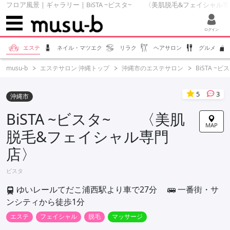
フロア風景 | ギャラリー | BiSTA ~ビスタ~ 〈美肌脱毛&フェイシャル専門
ログイン
エステ
ネイル・マツエク
リラク
ヘアサロン
グルメ
musu-b
エステサロン 沖縄トップ
沖縄市のエステサロン
BiSTA 
5
3
沖縄市
BiSTA ~ビスタ~ 〈美肌
MAP
脱毛&フェイシャル専門
店〉
ビスタ
ゆいレールてだこ浦西駅より車で27分
一番街・サ
ンシティから徒歩1分
エステ
フェイシャル
脱毛
マッサージ