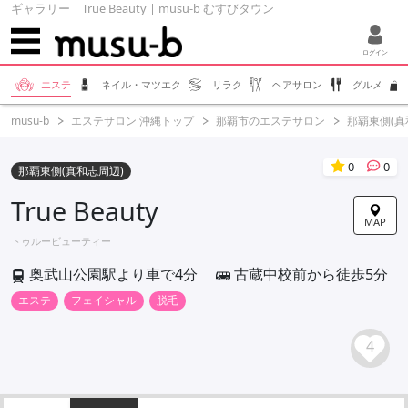
ギャラリー | True Beauty | musu-b むすびタウン
ログイン
エステ
ネイル・マツエク
リラク
ヘアサロン
グルメ
musu-b
エステサロン 沖縄トップ
那覇市のエステサロン
那覇東側(真
0
0
那覇東側(真和志周辺)
True Beauty
MAP
トゥルービューティー
奥武山公園駅より車で4分
古蔵中校前から徒歩5分
エステ
フェイシャル
脱毛
4