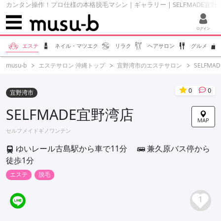
カンタン操作！プロ仕様の本格脱毛マシン | ギャラリー | SELFMADE宜野湾店
ログイン
エステ
ネイル・マツエク
リラク
ヘアサロン
グルメ
musu-b
エステサロン 沖縄トップ
宜野湾市のエステサロン
SELFMA
0
0
宜野湾市
SELFMADE宜野湾店
MAP
セルフメイドギノワンテン
ゆいレール古島駅から車で11分
兼久原バス停から
徒歩1分
エステ
脱毛
1