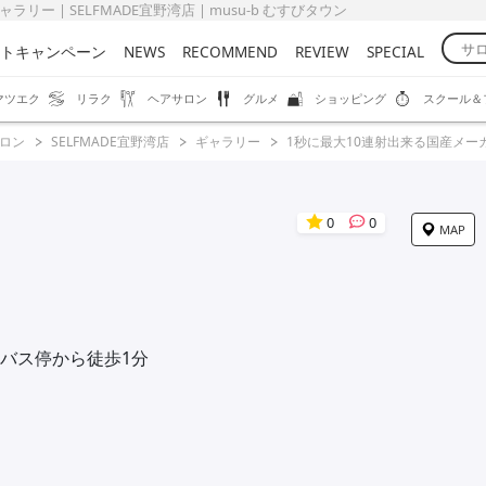
ー | SELFMADE宜野湾店 | musu-b むすびタウン
トキャンペーン
NEWS
RECOMMEND
REVIEW
SPECIAL
マツエク
リラク
ヘアサロン
グルメ
ショッピング
スクール＆
ロン
SELFMADE宜野湾店
ギャラリー
1秒に最大10連射出来る国産メー
0
0
MAP
バス停から徒歩1分