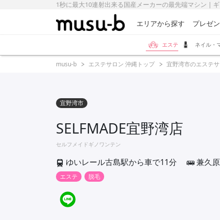
1秒に最大10連射出来る国産メーカーの最先端マシン | ギャラリ
エリアから探す
プレゼン
エステ
ネイル・
musu-b
エステサロン 沖縄トップ
宜野湾市のエステサ
宜野湾市
SELFMADE宜野湾店
セルフメイドギノワンテン
ゆいレール古島駅から車で11分
兼久原
エステ
脱毛