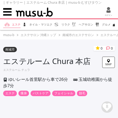
| ギャラリー | エステルーム Chura 本店 | musu-b むすびタウン
ログイン
エステ
ネイル・マツエク
リラク
ヘアサロン
グルメ
musu-b
エステサロン 沖縄トップ
南城市のエステサロン
エステルーム 
0
0
南城市
エステルーム Chura 本店
MAP
エステルーム チュラ
ゆいレール首里駅から車で26分
玉城幼稚園から徒
歩7分
エステ
痩身
バストケア
フェイシャル
脱毛
8