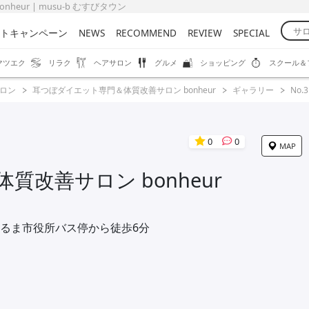
eur | musu-b むすびタウン
トキャンペーン
NEWS
RECOMMEND
REVIEW
SPECIAL
マツエク
リラク
ヘアサロン
グルメ
ショッピング
スクール＆
ロン
耳つぼダイエット専門＆体質改善サロン bonheur
ギャラリー
No.3
0
0
MAP
改善サロン bonheur
るま市役所バス停から徒歩6分