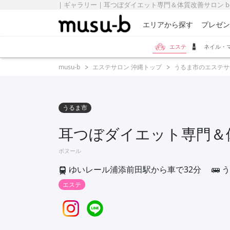
| ギャラリー | 耳つぼダイエット専門＆体質改善サロン bonh
エリアから探す
プレゼン
エステ
ネイル・
musu-b
エステサロン 沖縄トップ
うるま市のエステサ
うるま市
耳つぼダイエット専門＆体質
ボヌール
ゆいレール浦添前田駅から車で32分
う
エステ