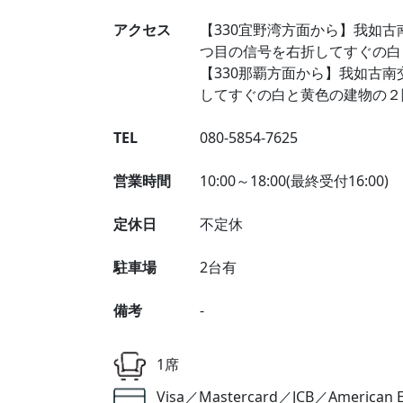
アクセス
【330宜野湾方面から】我如
つ目の信号を右折してすぐの白
【330那覇方面から】我如古
してすぐの白と黄色の建物の２
TEL
080-5854-7625
営業時間
10:00～18:00(最終受付16:00)
定休日
不定休
駐車場
2台有
備考
-
1席
Visa／Mastercard／JCB／American E