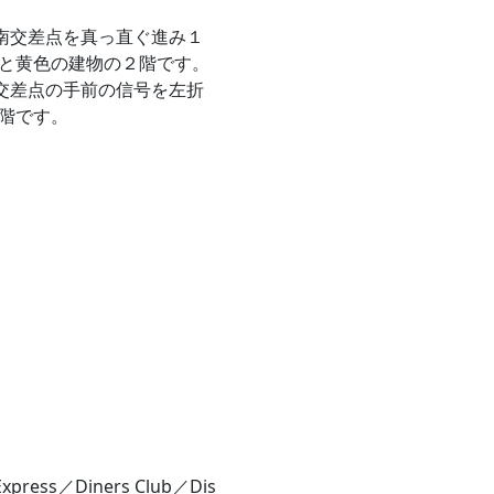
古南交差点を真っ直ぐ進み１
と黄色の建物の２階です。
南交差点の手前の信号を左折
階です。
xpress／Diners Club／Dis