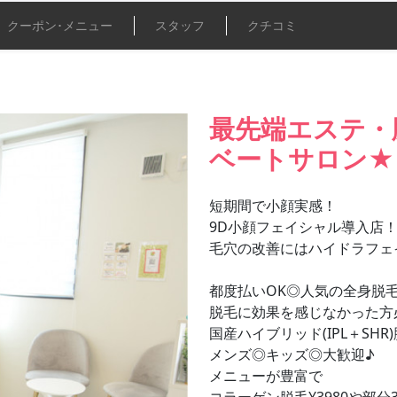
クーポン･
メニュー
スタッフ
クチコミ
最先端エステ・
ベートサロン★
短期間で小顔実感！
9D小顔フェイシャル導入店！初回
毛穴の改善にはハイドラフェ
都度払いOK◎人気の全身脱毛が初
脱毛に効果を感じなかった方必
国産ハイブリッド(IPL＋SH
メンズ◎キッズ◎大歓迎♪
メニューが豊富で