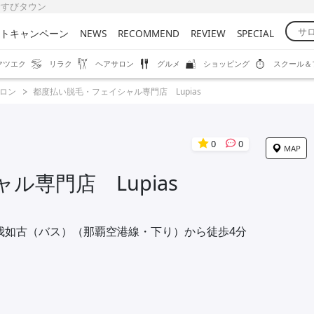
 むすびタウン
トキャンペーン
NEWS
RECOMMEND
REVIEW
SPECIAL
マツエク
リラク
ヘアサロン
グルメ
ショッピング
スクール＆
ロン
都度払い脱毛・フェイシャル専門店 Lupias
0
0
MAP
専門店 Lupias
我如古（バス）（那覇空港線・下り）から徒歩4分