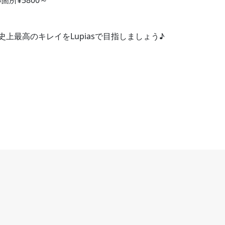
箇所¥5800～
上最高のキレイをLupiasで目指しましょう♪