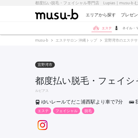
都度払い脱毛・フェイシャル専門店 Lupias | musu-b
エリアから探す
プレゼン
エステ
ネイル・
musu-b
エステサロン 沖縄トップ
宜野湾市のエステサ
宜野湾市
都度払い脱毛・フェイシャル
ルピアス
ゆいレールてだこ浦西駅より車で7分
エステ
フェイシャル
脱毛