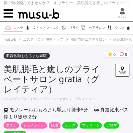
鼻の角栓悩んでませんか？ | ギャラリー | 美肌脱毛と癒しのプライベートサロン 
ログイン
エステ
ネイル・マツエク
リラク
ヘアサロン
グルメ
musu-b
エステサロン 沖縄トップ
那覇市のエステサロン
那覇北側(
0
0
那覇北側(おもろまち周辺)
美肌脱毛と癒しのプライ
MAP
ベートサロン gratia（グ
レイティア）
ビハダダツモウトイヤシノプライベートサロン グレイティア
モノレールおもろまち駅より徒歩8分
真嘉比東バス
停より徒歩２分
エステ
フェイシャル
脱毛
リラク
マッサージ
アロマ