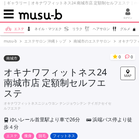
| ギャラリー | オキナワフィットネス24 南城市店 定額制セルフエステ | mu
ログイン
エステ
ネイル・マツエク
リラク
ヘアサロン
グルメ
musu-b
エステサロン 沖縄トップ
南城市のエステサロン
オキナワフィ
0
0
南城市
オキナワフィットネス24
MAP
南城市店 定額制セルフエ
ステ
オキナワフィットネスニジュウヨン ナンジョウシテン テイガクセイセ
ルフエステ
ゆいレール首里駅より車で26分
浜端バス停より徒
歩４分
エステ
痩身
脱毛
フィットネス