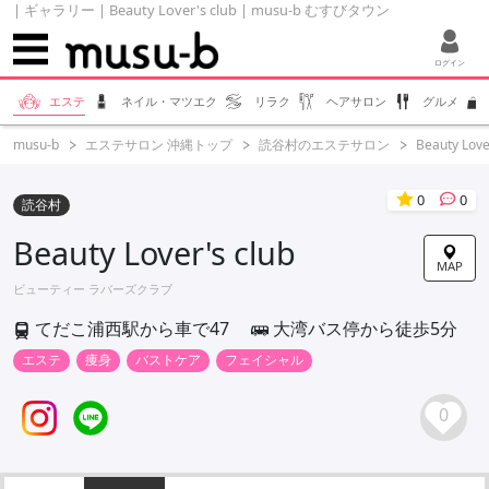
| ギャラリー | Beauty Lover's club | musu-b むすびタウン
ログイン
エステ
ネイル・マツエク
リラク
ヘアサロン
グルメ
musu-b
エステサロン 沖縄トップ
読谷村のエステサロン
Beauty Love
0
0
読谷村
Beauty Lover's club
MAP
ビューティー ラバーズクラブ
てだこ浦西駅から車で47
大湾バス停から徒歩5分
エステ
痩身
バストケア
フェイシャル
0