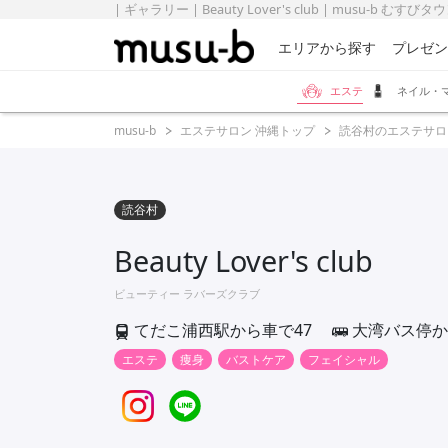
| ギャラリー | Beauty Lover's club | musu-b むすびタ
エリアから探す
プレゼン
エステ
ネイル・
musu-b
エステサロン 沖縄トップ
読谷村のエステサロ
読谷村
Beauty Lover's club
ビューティー ラバーズクラブ
てだこ浦西駅から車で47
大湾バス停か
エステ
痩身
バストケア
フェイシャル