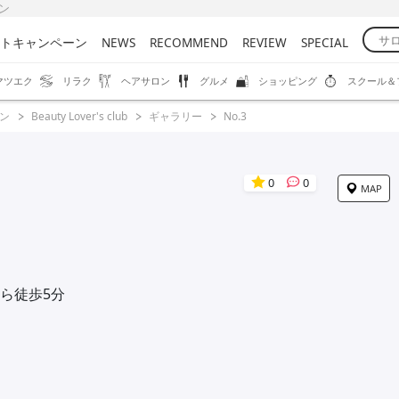
ウン
トキャンペーン
NEWS
RECOMMEND
REVIEW
SPECIAL
マツエク
リラク
ヘアサロン
グルメ
ショッピング
スクール＆
ン
Beauty Lover's club
ギャラリー
No.3
0
0
MAP
ら徒歩5分