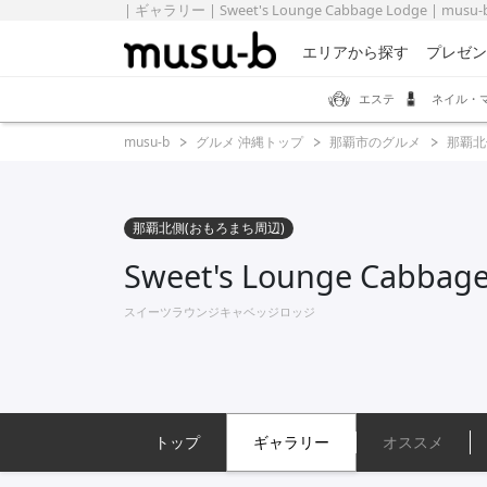
| ギャラリー | Sweet's Lounge Cabbage Lodge | mu
エリアから探す
プレゼン
エステ
ネイル・
musu-b
グルメ 沖縄トップ
那覇市のグルメ
那覇北
那覇北側(おもろまち周辺)
Sweet's Lounge Cabbag
スイーツラウンジキャベッジロッジ
トップ
ギャラリー
オススメ