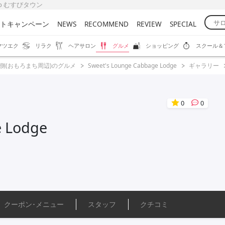
su-b むすびタウン
トキャンペーン
NEWS
RECOMMEND
REVIEW
SPECIAL
マツエク
リラク
ヘアサロン
グルメ
ショッピング
スクール＆
側(おもろまち周辺)のグルメ
Sweet's Lounge Cabbage Lodge
ギャラリー
0
0
e Lodge
クーポン･
メニュー
スタッフ
クチコミ