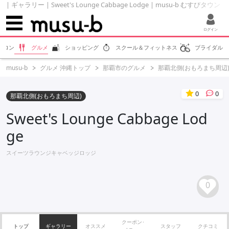
| ギャラリー | Sweet's Lounge Cabbage Lodge | musu-b むすびタウン
ログイン
サロン
グルメ
ショッピング
スクール＆フィットネス
ブライダル
musu-b
グルメ 沖縄トップ
那覇市のグルメ
那覇北側(おもろまち周辺
0
0
那覇北側(おもろまち周辺)
Sweet's Lounge Cabbage Lod
ge
スイーツラウンジキャベッジロッジ
0
クーポン･
トップ
ギャラリー
オススメ
スタッフ
クチコミ