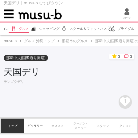
天国デリ | musu-b むすびタウン
ログイン
サロン
グルメ
ショッピング
スクール＆フィットネス
ブライダル
musu-b
グルメ 沖縄トップ
那覇市のグルメ
那覇中央(国際通り周辺)
0
0
那覇中央(国際通り周辺)
天国デリ
テンゴクデリ
1
クーポン･
トップ
ギャラリー
オススメ
スタッフ
クチコミ
メニュー