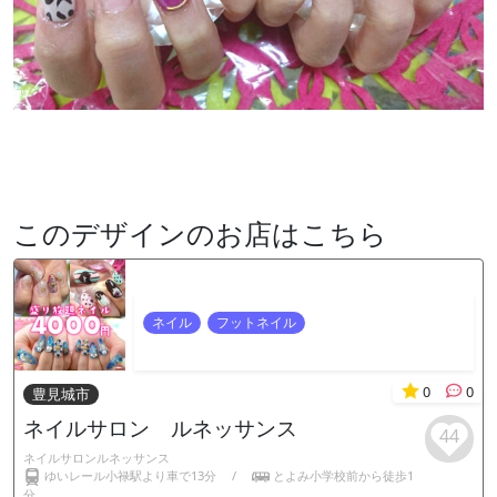
このデザインのお店はこちら
ネイル
フットネイル
0
0
豊見城市
ネイルサロン ルネッサンス
44
ネイルサロンルネッサンス
ゆいレール小禄駅より車で13分
/
とよみ小学校前から徒歩1
分