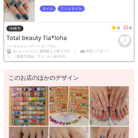
ネイル
フットネイル
0
0
沖縄市
Total beauty Tia*loha
2
トータルビューティー ティアロハ
ゆいレールてだこ裏西駅より車で37分
/
美里二丁目（バ
ス）（那覇空港線・下り）から徒歩9分
このお店のほかのデザイン