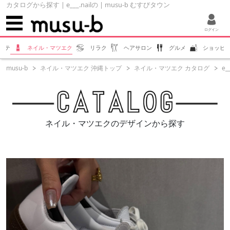
カタログから探す | e___.nailの | musu-b むすびタウン
ログイン
ステ
ネイル・マツエク
リラク
ヘアサロン
グルメ
ショッピ
musu-b
ネイル・マツエク 沖縄トップ
ネイル・マツエク カタログ
e__
ネイル・マツエクのデザインから探す