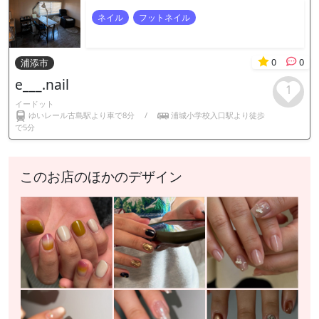
ネイル
フットネイル
0
0
浦添市
e___.nail
1
イードット
ゆいレール古島駅より車で8分
/
浦城小学校入口駅より徒歩
で5分
このお店のほかのデザイン